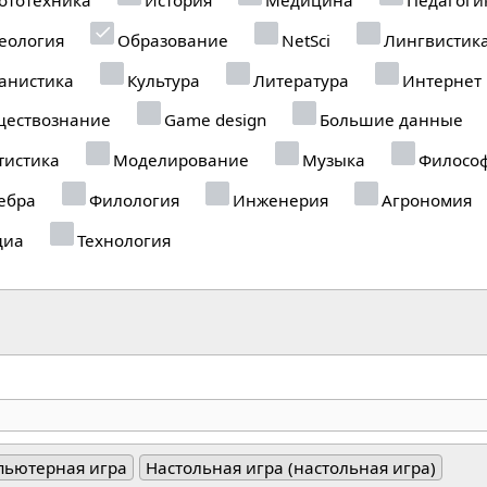
еология
Образование
NetSci
Лингвистик
анистика
Культура
Литература
Интернет
ествознание
Game design
Большие данные
тистика
Моделирование
Музыка
Филосо
ебра
Филология
Инженерия
Агрономия
диа
Технология
пьютерная игра
Настольная игра (настольная игра)