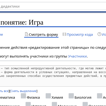
 понятие: Игра
ие
Смотреть форму
Просмотр кода
Ис
лнение действия «редактирование этой страницы» по сле
огут выполнять участники из группы
Участники
.
ть все
Снять выделение
ематика
Физика
Химия
Биология
А
ототехника
История
Медицина
Педагоги