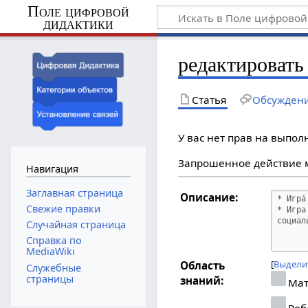
Поле цифровой
дидактики
редактировать
Статья
Обсужден
У вас нет прав на выпо
Запрошенное действие м
Навигация
Заглавная страница
Описание:
Свежие правки
Случайная страница
Справка по
MediaWiki
Выдели
Область
Служебные
страницы
знаний:
Мат
Роб