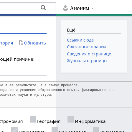
Аноним
Ещё
Ссылки сюда
тория
Обновить
Связанные правки
Сведения о странице
дующей причине:
Журналы страницы
строномия
География
Информатика
ка
Психология
Социология
Экономика