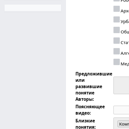
Арх
Урб
Общ
Ста
Алг
Ме
Предложившие
или
развившие
понятие
Авторы:
Поясняющее
видео:
Близкие
Ком
понятия: