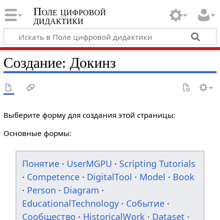
Поле цифровой
дидактики
Создание: Докинз
Выберите форму для создания этой страницы:
Основные формы:
Понятие
·
UserMGPU
·
Scripting Tutorials
·
Competence
·
DigitalTool
·
Model
·
Book
·
Person
·
Diagram
·
EducationalTechnology
·
Событие
·
Сообщество
·
HistoricalWork
·
Dataset
·