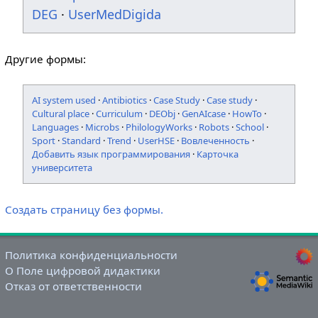
DEG
·
UserMedDigida
Другие формы:
AI system used
·
Antibiotics
·
Case Study
·
Case study
·
Cultural place
·
Curriculum
·
DEObj
·
GenAIcase
·
HowTo
·
Languages
·
Microbs
·
PhilologyWorks
·
Robots
·
School
·
Sport
·
Standard
·
Trend
·
UserHSE
·
Вовлеченность
·
Добавить язык программирования
·
Карточка
университета
Создать страницу без формы.
Политика конфиденциальности
О Поле цифровой дидактики
Отказ от ответственности