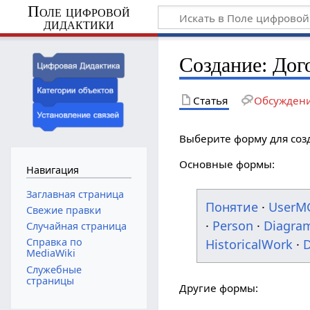
Поле цифровой
дидактики
Создание: Дог
Статья
Обсужден
Выберите форму для соз
Основные формы:
Навигация
Заглавная страница
Понятие
·
UserM
Свежие правки
·
Person
·
Diagra
Случайная страница
Справка по
HistoricalWork
·
D
MediaWiki
Служебные
страницы
Другие формы: