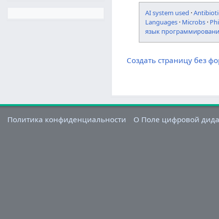
AI system used
·
Antibioti
Languages
·
Microbs
·
Ph
язык программирован
Создать страницу без ф
Политика конфиденциальности
О Поле цифровой дид