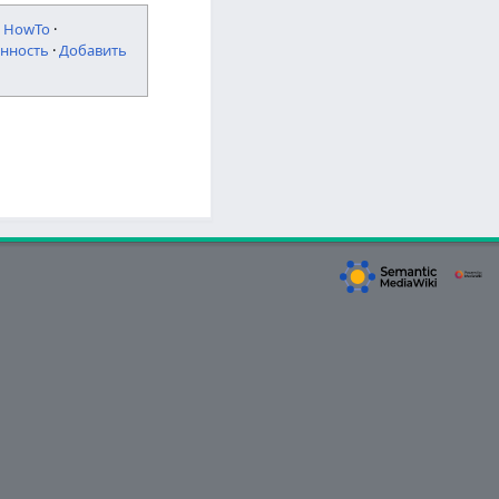
·
HowTo
·
нность
·
Добавить