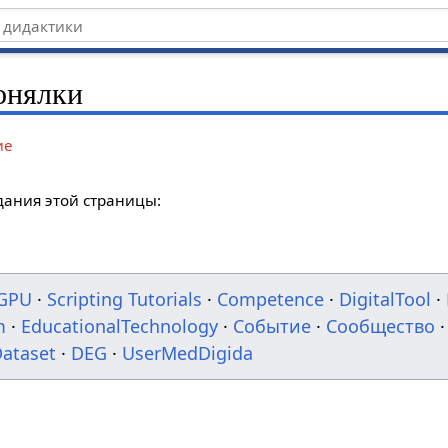
онялки
ие
дания этой страницы:
GPU
·
Scripting Tutorials
·
Competence
·
DigitalTool
·
m
·
EducationalTechnology
·
Событие
·
Сообщество
·
ataset
·
DEG
·
UserMedDigida