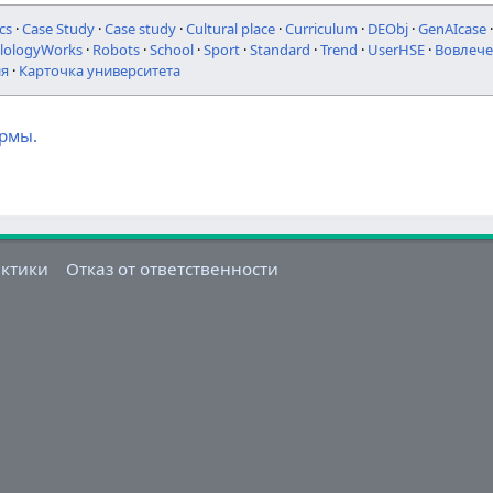
cs
·
Case Study
·
Case study
·
Cultural place
·
Curriculum
·
DEObj
·
GenAIcase
ilologyWorks
·
Robots
·
School
·
Sport
·
Standard
·
Trend
·
UserHSE
·
Вовлече
ия
·
Карточка университета
ормы.
актики
Отказ от ответственности