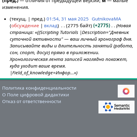
(пред.)
— отличия от предыдущей версии;
м
— малые
изменения.
текущ.
пред.
01:54, 31 мая 2025
GutnikovaMA
обсуждение
вклад
2775 байт
+2775
Новая
3
страница: «{{Scripting Tutorials |Description="Дневник
1
суточной активности" — ваш личный хронограф дня.
м
Записывайте виды и длительность занятий (работа,
а
сон, спорт, досуг) прямо в приложении.
я
Хронологическая лента записей наглядно покажет,
2
куда уходит ваше время.
0
|Field_of_knowledge=Инфор...»
2
5
Политика конфиденциальности
О Поле цифровой дидактики
Отказ от ответственности