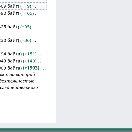
509 байт
+19
490 байт
+165
325 байт
+95
230 байт
+36
194 байта
+151
043 байта
+140
903 байта
+1903
амма, на которой
 деятельностью
оследовательного