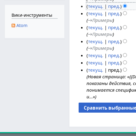
текущ.
пред.
7
Н
а
текущ.
пред.
Вики-инструменты
е
→
Примеры
п
Atom
т
р
текущ.
пред.
о
→
Примеры
е
п
л
текущ.
пред.
и
→
Примеры
я
с
2
текущ.
пред.
а
Н
0
текущ.
пред.
н
е
Н
2
текущ.
пред.
и
т
е
4
Новая страница: «{{D
я
о
т
показаны действия, 
п
п
о
понимается специфик
р
и
п
и...»
а
с
и
в
а
с
к
н
а
и
и
н
я
и
п
я