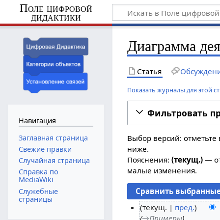
Поле цифровой
дидактики
Диаграмма де
Статья
Обсужден
Показать журналы для этой с
Фильтровать п
Навигация
Заглавная страница
Выбор версий: отметьте 
ниже.
Свежие правки
Пояснения:
(текущ.)
— от
Случайная страница
малые изменения.
Справка по
MediaWiki
Служебные
страницы
текущ.
пред.
→
Примеры
1