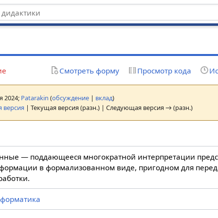
ие
Смотреть форму
Просмотр кода
Ис
ая 2024;
Patarakin
(
обсуждение
|
вклад
)
 версия
| Текущая версия (разн.) | Следующая версия → (разн.)
нные — поддающееся многократной интерпретации пред
формации в формализованном виде, пригодном для переда
работки.
форматика