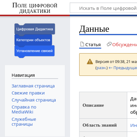
Поле цифровой
дидактики
Данные
Статья
Обсужден
Версия от 09:38, 21 м
(
разн.
)
← Предыдущая
Навигация
Заглавная страница
Свежие правки
Да
Случайная страница
ин
Описание
Справка по
об
MediaWiki
Служебные
страницы
Ин
Область знаний