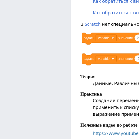
Как обратиться к 
Как обратиться к 
В
Scratch
нет специально
задать
variable
значение
2
задать
variable
значение
Теория
Данные. Различны
Практика
Создание переменн
применить к списк
выражение примени
Полезные видео по работе 
https://www.youtub