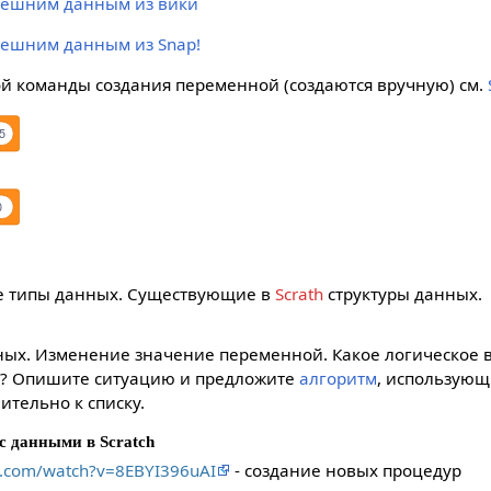
внешним данным из вики
внешним данным из Snap!
й команды создания переменной (создаются вручную) см.
5
0
е типы данных. Существующие в
Scrath
структуры данных.
ых. Изменение значение переменной. Какое логическое
у? Опишите ситуацию и предложите
алгоритм
, использующ
тельно к списку.
с данными в Scratch
e.com/watch?v=8EBYI396uAI
- создание новых процедур