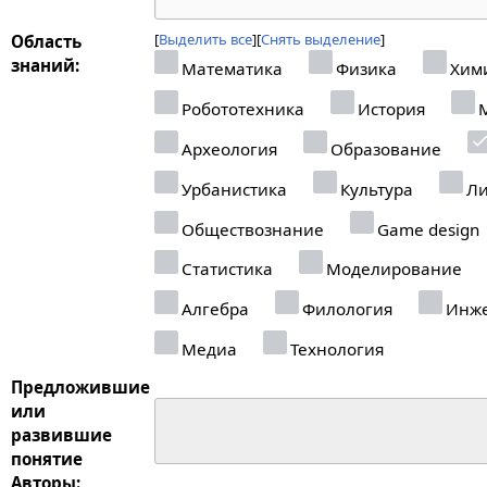
Выделить все
Снять выделение
Область
знаний:
Математика
Физика
Хим
Робототехника
История
М
Археология
Образование
Урбанистика
Культура
Ли
Обществознание
Game design
Статистика
Моделирование
Алгебра
Филология
Инже
Медиа
Технология
Предложившие
или
развившие
понятие
Авторы: