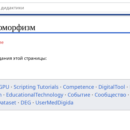
моморфизм
ие
дания этой страницы:
GPU
·
Scripting Tutorials
·
Competence
·
DigitalTool
·
m
·
EducationalTechnology
·
Событие
·
Сообщество
·
ataset
·
DEG
·
UserMedDigida