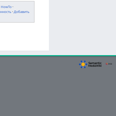
·
HowTo
·
нность
·
Добавить