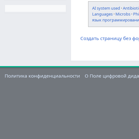
AI system used
·
Antibioti
Languages
·
Microbs
·
Ph
язык программирован
Создать страницу без ф
Политика конфиденциальности
О Поле цифровой дид