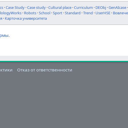
cs
·
Case Study
·
Case study
·
Cultural place
·
Curriculum
·
DEObj
·
GenAIcase
ilologyWorks
·
Robots
·
School
·
Sport
·
Standard
·
Trend
·
UserHSE
·
Вовлече
ия
·
Карточка университета
ормы.
актики
Отказ от ответственности