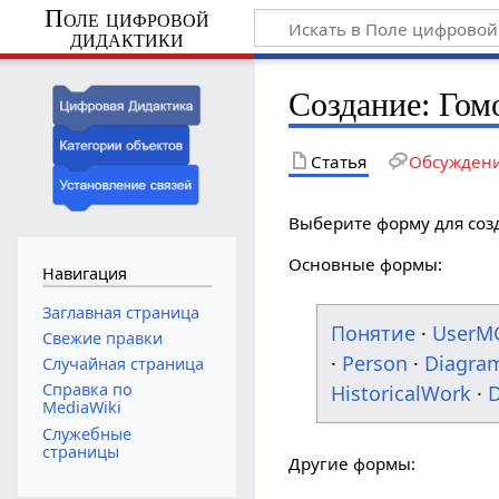
Поле цифровой
дидактики
Создание: Го
Статья
Обсужден
Выберите форму для соз
Основные формы:
Навигация
Заглавная страница
Понятие
·
UserM
Свежие правки
·
Person
·
Diagra
Случайная страница
Справка по
HistoricalWork
·
D
MediaWiki
Служебные
страницы
Другие формы: