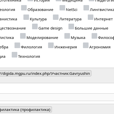
еология
Образование
NetSci
Лингвистик
анистика
Культура
Литература
Интернет
ествознание
Game design
Большие данные
тистика
Моделирование
Музыка
Филосо
ебра
Филология
Инженерия
Агрономия
диа
Технология
://digida.mgpu.ru/index.php/Участник:Gavryushin
филактика (профилактика)