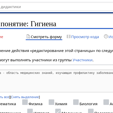
 понятие: Гигиена
ие
Смотреть форму
Просмотр кода
Ис
лнение действия «редактирование этой страницы» по сле
огут выполнять участники из группы
Участники
.
ть все
Снять выделение
ематика
Физика
Химия
Биология
А
ототехника
История
Медицина
Педагоги