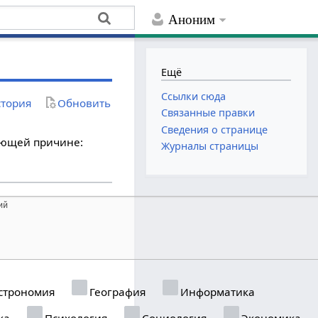
Аноним
Ещё
Ссылки сюда
тория
Обновить
Связанные правки
Сведения о странице
дующей причине:
Журналы страницы
строномия
География
Информатика
ка
Психология
Социология
Экономика