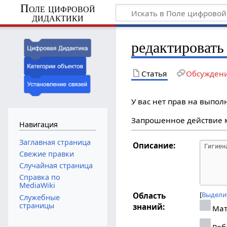
Поле цифровой
дидактики
редактировать
Статья
Обсужден
У вас нет прав на выпо
Запрошенное действие м
Навигация
Заглавная страница
Описание:
Свежие правки
Случайная страница
Справка по
MediaWiki
Выдели
Область
Служебные
страницы
знаний:
Мат
Роб