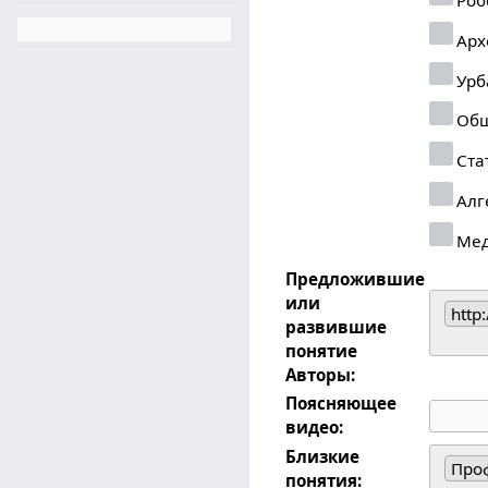
Арх
Урб
Общ
Ста
Алг
Ме
Предложившие
или
http
развившие
понятие
Авторы:
Поясняющее
видео:
Близкие
Про
понятия: