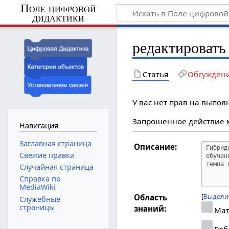
Поле цифровой
дидактики
редактировать
Статья
Обсужден
У вас нет прав на выпо
Запрошенное действие м
Навигация
Заглавная страница
Описание:
Свежие правки
Случайная страница
Справка по
MediaWiki
Выдели
Область
Служебные
страницы
знаний:
Мат
Роб