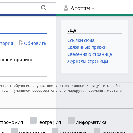
Аноним
Ещё
Ссылки сюда
тория
Обновить
Связанные правки
Сведения о странице
дующей причине:
Журналы страницы
строномия
География
Информатика
ка
Психология
Социология
Экономика