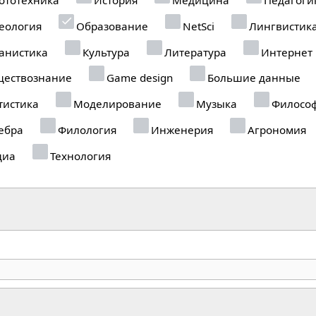
еология
Образование
NetSci
Лингвистик
анистика
Культура
Литература
Интернет
ествознание
Game design
Большие данные
тистика
Моделирование
Музыка
Филосо
ебра
Филология
Инженерия
Агрономия
диа
Технология