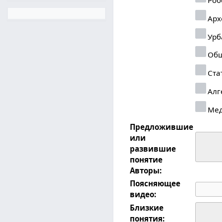
Арх
Урб
Общ
Ста
Алг
Ме
Предложившие
или
развившие
понятие
Авторы:
Поясняющее
видео:
Близкие
понятия: