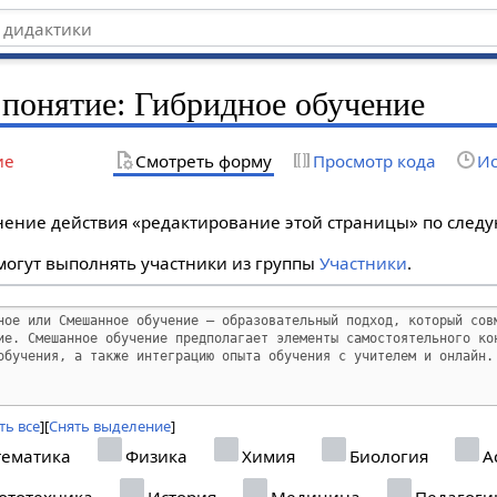
 понятие: Гибридное обучение
ие
Смотреть форму
Просмотр кода
Ис
лнение действия «редактирование этой страницы» по сле
огут выполнять участники из группы
Участники
.
ть все
Снять выделение
ематика
Физика
Химия
Биология
А
ототехника
История
Медицина
Педагоги