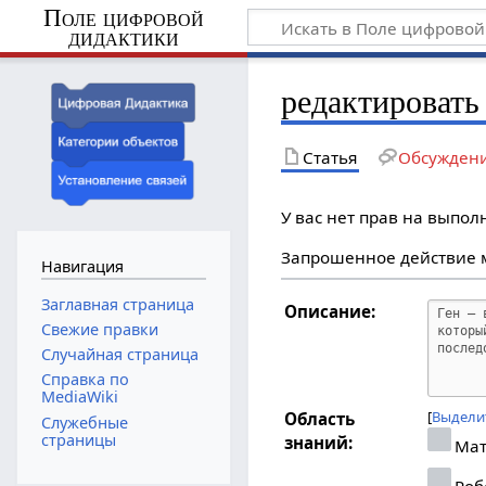
Поле цифровой
дидактики
редактировать
Статья
Обсужден
У вас нет прав на выпо
Запрошенное действие м
Навигация
Заглавная страница
Описание:
Свежие правки
Случайная страница
Справка по
MediaWiki
Выдели
Область
Служебные
страницы
знаний:
Мат
Роб