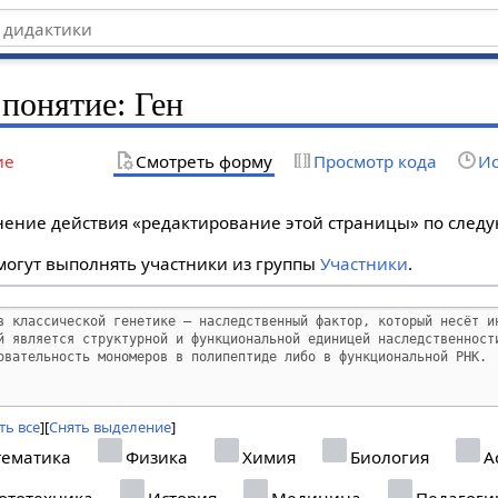
 понятие: Ген
ие
Смотреть форму
Просмотр кода
Ис
лнение действия «редактирование этой страницы» по сле
огут выполнять участники из группы
Участники
.
ть все
Снять выделение
ематика
Физика
Химия
Биология
А
ототехника
История
Медицина
Педагоги