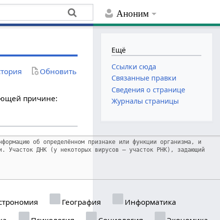
Аноним
Ещё
Ссылки сюда
тория
Обновить
Связанные правки
Сведения о странице
дующей причине:
Журналы страницы
строномия
География
Информатика
ка
Психология
Социология
Экономика