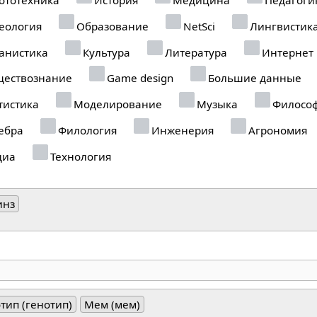
еология
Образование
NetSci
Лингвистик
анистика
Культура
Литература
Интернет
ествознание
Game design
Большие данные
тистика
Моделирование
Музыка
Филосо
ебра
Филология
Инженерия
Агрономия
диа
Технология
инз
тип (генотип)
Мем (мем)