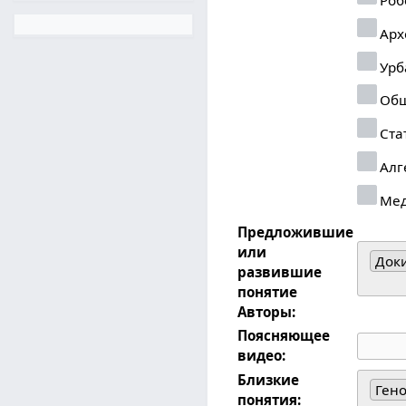
Арх
Урб
Общ
Ста
Алг
Ме
Предложившие
или
Док
развившие
понятие
Авторы:
Поясняющее
видео:
Близкие
Гено
понятия: