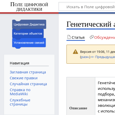
Поле цифровой
дидактики
Генетический 
Статья
Обсужден
Версия от 19:06, 11 д
(
разн.
)
← Предыдущая
Навигация
Заглавная страница
Свежие правки
Генети́ч
Случайная страница
использ
Справка по
подбора
MediaWiki
механиз
Служебные
страницы
эволюци
Описание
с исполь