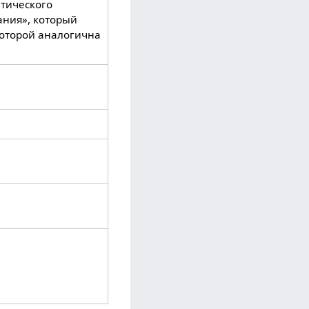
етического
ания», который
оторой аналогична