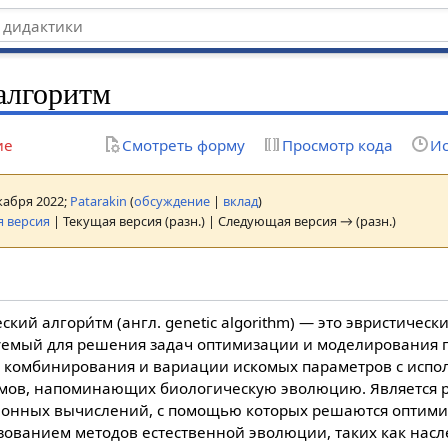
алгоритм
ие
Смотреть форму
Просмотр кода
Ис
екабря 2022;
Patarakin
(
обсуждение
|
вклад
)
 версия
| Текущая версия (разн.) | Следующая версия → (разн.)
еский алгори́тм (англ. genetic algorithm) — это эвристичес
уемый для решения задач оптимизации и моделирования 
, комбинирования и вариации искомых параметров с исп
мов, напоминающих биологическую эволюцию. Является 
онных вычислений, с помощью которых решаются оптим
зованием методов естественной эволюции, таких как нас