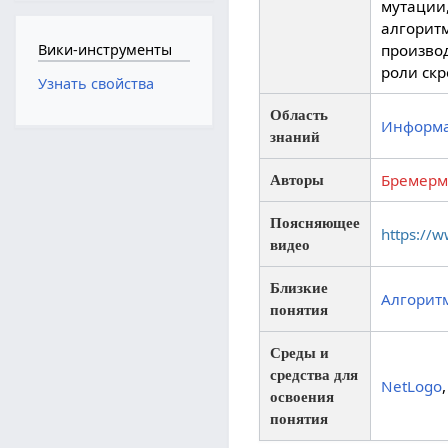
мутации,
алгорит
Вики-инструменты
произво
роли ск
Узнать свойства
Область
Информ
знаний
Бремер
Авторы
Поясняющее
https://
видео
Близкие
Алгорит
понятия
Среды и
средства для
NetLogo
освоения
понятия