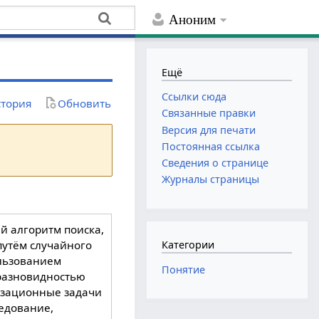
Аноним
Ещё
Ссылки сюда
тория
Обновить
Связанные правки
Версия для печати
Постоянная ссылка
Сведения о странице
Журналы страницы
кий алгоритм поиска,
путём случайного
Категории
ользованием
Понятие
разновидностью
изационные задачи
ледование,