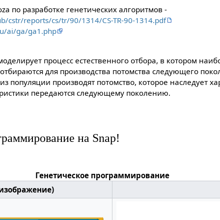
za по разработке генетических алгоритмов -
pub/cstr/reports/cs/tr/90/1314/CS-TR-90-1314.pdf
.ru/ai/ga/ga1.php
моделирует процесс естественного отбора, в котором наиб
отбираются для производства потомства следующего поко
из популяции производят потомство, которое наследует х
еристики передаются следующему поколению.
граммирование на Snap!
Генетическое программирование
(изображение)