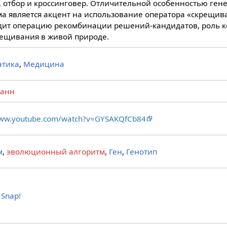
 отбор и кроссинговер. Отличительной особенностью ген
ма является акцент на использование оператора «скрещив
дит операцию рекомбинации решений-кандидатов, роль к
рещивания в живой природе.
атика
,
Медицина
манн
www.youtube.com/watch?v=GYSAKQfCb84
м
,
эволюционный алгоритм
,
Ген
,
Генотип
,
Snap!