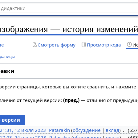
изображения — история изменени
ие
Смотреть форму
Просмотр кода
Ис
траницы
равки
версии страницы, которые вы хотите сравнить, и нажмите 
личия от текущей версии;
(пред.)
— отличия от предыдущ
21:31, 12 июля 2023
Patarakin
обсуждение
вклад
557
17:08, 24 июня 2023
Patarakin
обсуждение
вклад
483