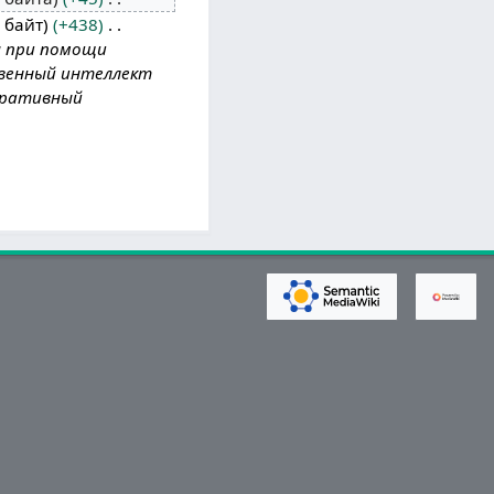
 байт
+438
ия при помощи
твенный интеллект
неративный