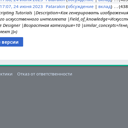
17:07, 24 июня 2023
Patarakin
обсуждение
вклад
438
cripting Tutorials |Description=Как генерировать изображен
го искусственного интеллекта |Field_of_knowledge=Искусс
tive Designer |Возрастная категория=10 |similar_concepts=Ге
ект }}»
актики
Отказ от ответственности