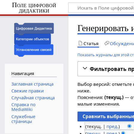
Поле цифровой
дидактики
Генерировать 
Статья
Обсужден
Показать журналы для этой с
Фильтровать п
Навигация
Заглавная страница
Выбор версий: отметьте 
ниже.
Свежие правки
Пояснения:
(текущ.)
— от
Случайная страница
малые изменения.
Справка по
MediaWiki
Служебные
страницы
текущ.
пред.
Н
1
текущ.
пред.