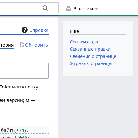
Аноним
й
Справка
Ещё
Ссылки сюда
тория
Обновить
Связанные правки
Сведения о странице
Журналы страницы
Enter или кнопку
ей версии;
м
—
 байт
+74
 байта
+45