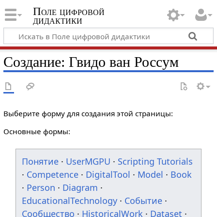
Поле цифровой
дидактики
Создание: Гвидо ван Россум
Выберите форму для создания этой страницы:
Основные формы:
Понятие
·
UserMGPU
·
Scripting Tutorials
·
Competence
·
DigitalTool
·
Model
·
Book
·
Person
·
Diagram
·
EducationalTechnology
·
Событие
·
Сообщество
·
HistoricalWork
·
Dataset
·