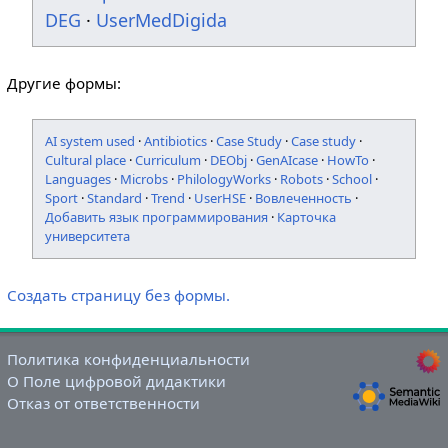
DEG
·
UserMedDigida
Другие формы:
AI system used
·
Antibiotics
·
Case Study
·
Case study
·
Cultural place
·
Curriculum
·
DEObj
·
GenAIcase
·
HowTo
·
Languages
·
Microbs
·
PhilologyWorks
·
Robots
·
School
·
Sport
·
Standard
·
Trend
·
UserHSE
·
Вовлеченность
·
Добавить язык программирования
·
Карточка
университета
Создать страницу без формы.
Политика конфиденциальности
О Поле цифровой дидактики
Отказ от ответственности