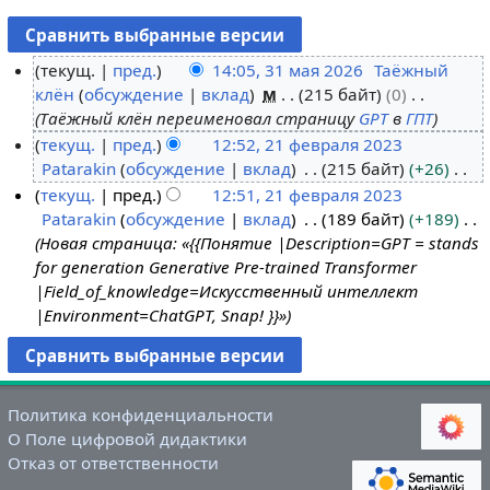
текущ.
пред.
14:05, 31 мая 2026
Таёжный
клён
обсуждение
вклад
м
215 байт
0
3
Таёжный клён переименовал страницу
GPT
в
ГПТ
1
текущ.
пред.
12:52, 21 февраля 2023
м
Patarakin
обсуждение
вклад
215 байт
+26
2
а
Н
текущ.
пред.
12:51, 21 февраля 2023
1
я
е
Patarakin
обсуждение
вклад
189 байт
+189
ф
2
т
Новая страница: «{{Понятие |Description=GPT = stands
е
0
о
for generation Generative Pre-trained Transformer
в
2
п
|Field_of_knowledge=Искусственный интеллект
р
6
и
|Environment=ChatGPT, Snap! }}»
а
с
л
а
я
н
2
и
Политика конфиденциальности
0
я
О Поле цифровой дидактики
2
п
Отказ от ответственности
3
р