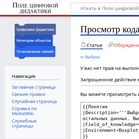
Поле цифровой
дидактики
Просмотр код
Статья
Обсужден
←
Выброс
У вас нет прав на выпо
Навигация
Запрошенное действие м
Заглавная страница
Вы можете просмотреть 
Свежие правки
Случайная страница
Справка по
MediaWiki
Служебные
страницы