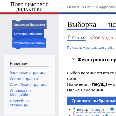
Поле цифровой
дидактики
Выборка — ис
Статья
Обсужден
Показать журналы для этой с
Фильтровать п
Навигация
Заглавная страница
Выбор версий: отметьте 
ниже.
Свежие правки
Пояснения:
(текущ.)
— от
Случайная страница
малые изменения.
Справка по
MediaWiki
Служебные
страницы
текущ.
пред.
Н
9
текущ.
пред.