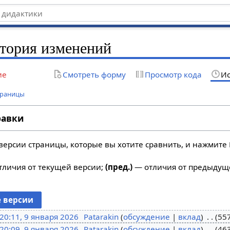
тория изменений
ие
Смотреть форму
Просмотр кода
Ис
траницы
равки
версии страницы, которые вы хотите сравнить, и нажмите 
личия от текущей версии;
(пред.)
— отличия от предыдущ
20:11, 9 января 2026
Patarakin
обсуждение
вклад
55
20:09, 9 января 2026
Patarakin
обсуждение
вклад
46