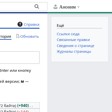
Аноним
Справка
Ещё
Ссылки сюда
тория
Обновить
Связанные правки
Сведения о странице
Журналы страницы
Enter или кнопку
ей версии;
м
—
72 байта
+940
32 байта
−144