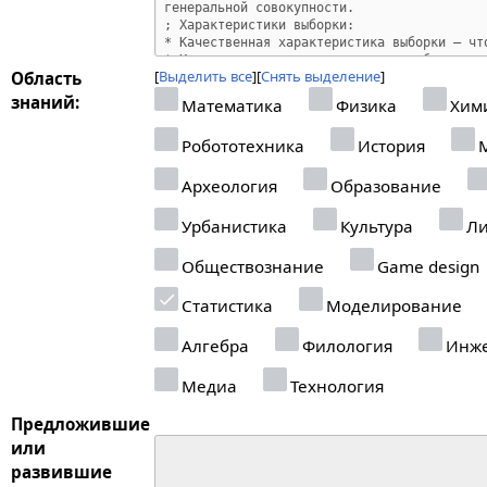
Выделить все
Снять выделение
Область
знаний:
Математика
Физика
Хим
Робототехника
История
М
Археология
Образование
Урбанистика
Культура
Ли
Обществознание
Game design
Статистика
Моделирование
Алгебра
Филология
Инже
Медиа
Технология
Предложившие
или
развившие