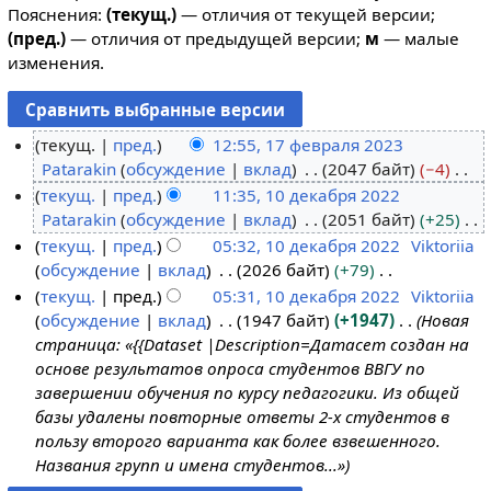
Пояснения:
(текущ.)
— отличия от текущей версии;
(пред.)
— отличия от предыдущей версии;
м
— малые
изменения.
текущ.
пред.
12:55, 17 февраля 2023
Patarakin
обсуждение
вклад
2047 байт
−4
1
Н
текущ.
пред.
11:35, 10 декабря 2022
7
е
Patarakin
обсуждение
вклад
2051 байт
+25
ф
1
т
Н
текущ.
пред.
05:32, 10 декабря 2022
Viktoriia
е
0
о
е
обсуждение
вклад
2026 байт
+79
в
д
п
т
Н
текущ.
пред.
05:31, 10 декабря 2022
Viktoriia
р
е
и
о
е
обсуждение
вклад
1947 байт
+1947
Новая
а
к
с
п
т
страница: «{{Dataset |Description=Датасет создан на
л
а
а
и
о
основе результатов опроса студентов ВВГУ по
я
б
н
с
п
завершении обучения по курсу педагогики. Из общей
2
р
и
а
и
базы удалены повторные ответы 2-х студентов в
0
я
я
н
с
пользу второго варианта как более взвешенного.
2
2
п
и
а
Названия групп и имена студентов...»
3
0
р
я
н