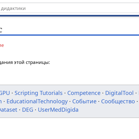
с
ие
дания этой страницы:
GPU
·
Scripting Tutorials
·
Competence
·
DigitalTool
·
m
·
EducationalTechnology
·
Событие
·
Сообщество
·
ataset
·
DEG
·
UserMedDigida