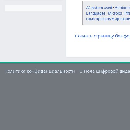
AI system used
·
Antibioti
Languages
·
Microbs
·
Ph
язык программирован
Создать страницу без ф
Политика конфиденциальности
О Поле цифровой дид