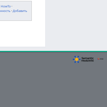
·
HowTo
·
нность
·
Добавить