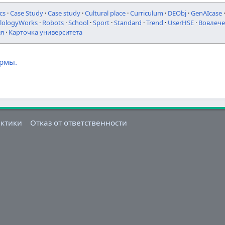
cs
·
Case Study
·
Case study
·
Cultural place
·
Curriculum
·
DEObj
·
GenAIcase
ilologyWorks
·
Robots
·
School
·
Sport
·
Standard
·
Trend
·
UserHSE
·
Вовлече
ия
·
Карточка университета
ормы.
актики
Отказ от ответственности