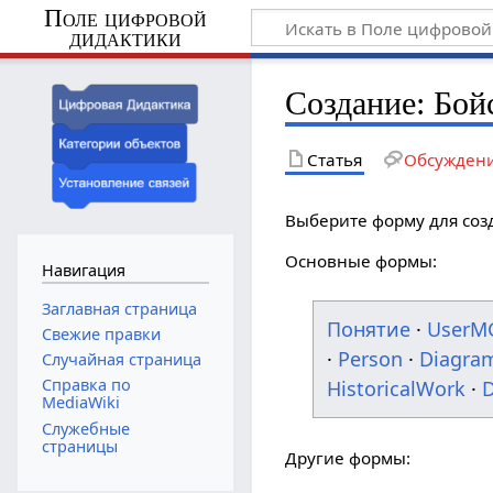
Поле цифровой
дидактики
Создание: Бой
Статья
Обсужден
Выберите форму для соз
Основные формы:
Навигация
Заглавная страница
Понятие
·
UserM
Свежие правки
·
Person
·
Diagra
Случайная страница
Справка по
HistoricalWork
·
D
MediaWiki
Служебные
страницы
Другие формы: