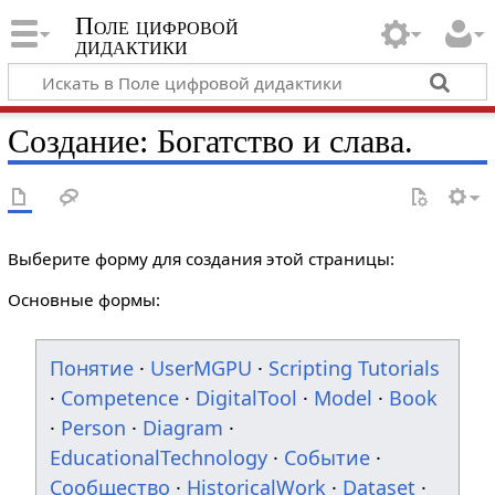
Поле цифровой
дидактики
Создание: Богатство и слава.
Выберите форму для создания этой страницы:
Основные формы:
Понятие
·
UserMGPU
·
Scripting Tutorials
·
Competence
·
DigitalTool
·
Model
·
Book
·
Person
·
Diagram
·
EducationalTechnology
·
Событие
·
Сообщество
·
HistoricalWork
·
Dataset
·