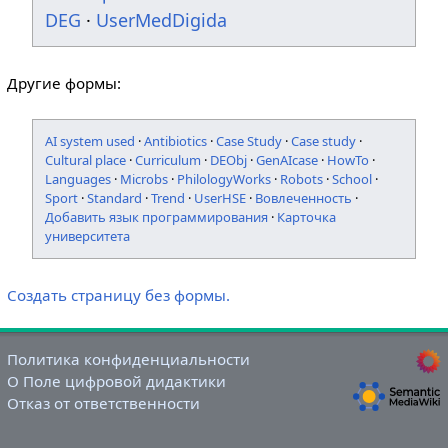
DEG
·
UserMedDigida
Другие формы:
AI system used
·
Antibiotics
·
Case Study
·
Case study
·
Cultural place
·
Curriculum
·
DEObj
·
GenAIcase
·
HowTo
·
Languages
·
Microbs
·
PhilologyWorks
·
Robots
·
School
·
Sport
·
Standard
·
Trend
·
UserHSE
·
Вовлеченность
·
Добавить язык программирования
·
Карточка
университета
Создать страницу без формы.
Политика конфиденциальности
О Поле цифровой дидактики
Отказ от ответственности