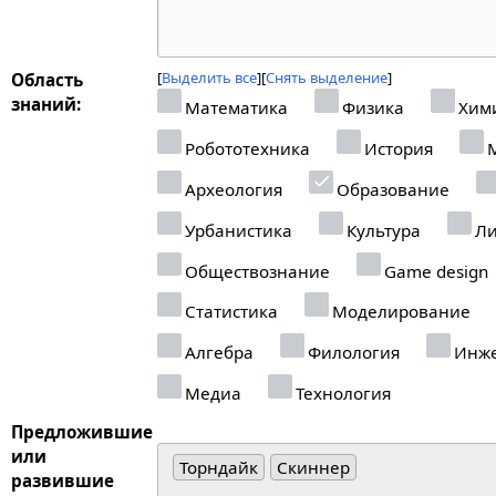
Выделить все
Снять выделение
Область
знаний:
Математика
Физика
Хим
Робототехника
История
М
Археология
Образование
Урбанистика
Культура
Ли
Обществознание
Game design
Статистика
Моделирование
Алгебра
Филология
Инже
Медиа
Технология
Предложившие
или
Торндайк
Скиннер
развившие