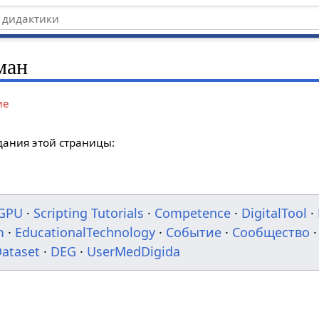
ман
ие
дания этой страницы:
GPU
·
Scripting Tutorials
·
Competence
·
DigitalTool
·
m
·
EducationalTechnology
·
Событие
·
Сообщество
·
ataset
·
DEG
·
UserMedDigida