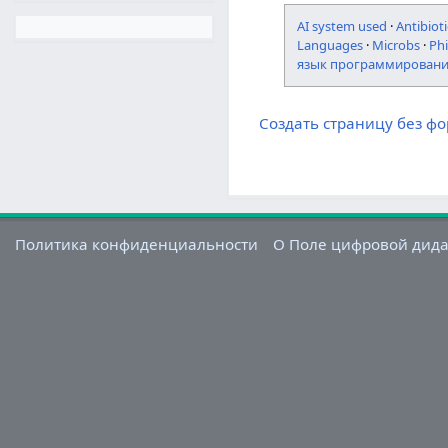
AI system used
·
Antibioti
Languages
·
Microbs
·
Ph
язык программирован
Создать страницу без ф
Политика конфиденциальности
О Поле цифровой дид