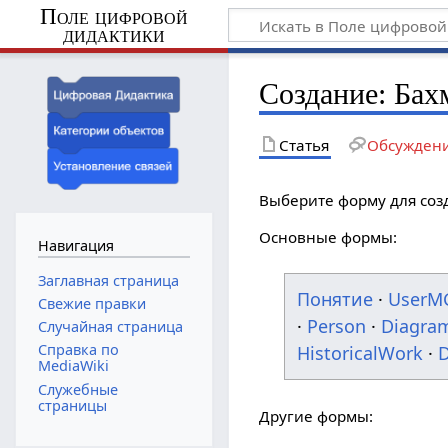
Поле цифровой
дидактики
Создание: Бах
Статья
Обсужден
Выберите форму для соз
Основные формы:
Навигация
Заглавная страница
Понятие
·
UserM
Свежие правки
·
Person
·
Diagra
Случайная страница
Справка по
HistoricalWork
·
D
MediaWiki
Служебные
страницы
Другие формы: