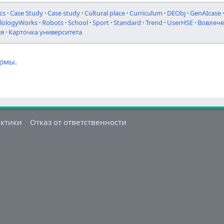
cs
·
Case Study
·
Case study
·
Cultural place
·
Curriculum
·
DEObj
·
GenAIcase
ilologyWorks
·
Robots
·
School
·
Sport
·
Standard
·
Trend
·
UserHSE
·
Вовлече
ия
·
Карточка университета
ормы.
актики
Отказ от ответственности