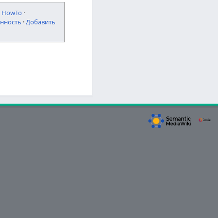
·
HowTo
·
нность
·
Добавить