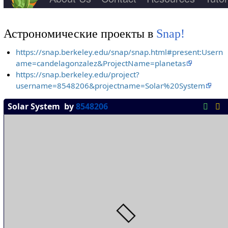
Астрономические проекты в
Snap!
https://snap.berkeley.edu/snap/snap.html#present:Usern
ame=candelagonzalez&ProjectName=planetas
https://snap.berkeley.edu/project?
username=8548206&projectname=Solar%20System