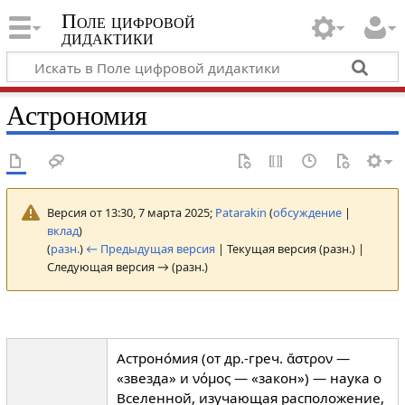
Поле цифровой
дидактики
Астрономия
Версия от 13:30, 7 марта 2025;
Patarakin
(
обсуждение
|
вклад
)
(
разн.
)
← Предыдущая версия
| Текущая версия (разн.) |
Следующая версия → (разн.)
Астроно́мия (от др.-греч. ἄστρον —
«звезда» и νόμος — «закон») — наука о
Вселенной, изучающая расположение,