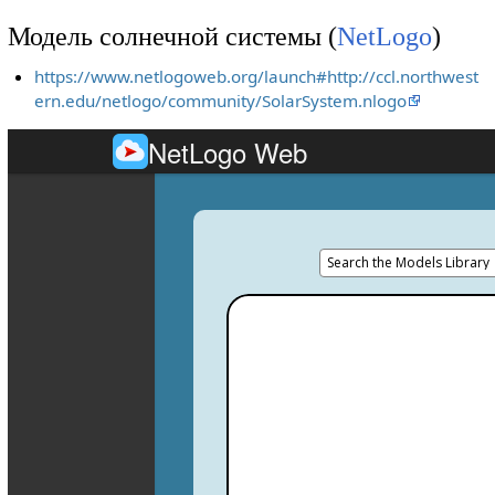
Модель солнечной системы (
NetLogo
)
https://www.netlogoweb.org/launch#http://ccl.northwest
ern.edu/netlogo/community/SolarSystem.nlogo