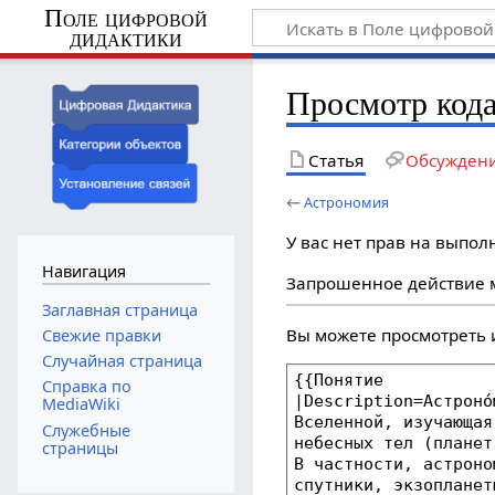
Поле цифровой
дидактики
Просмотр код
Статья
Обсужден
←
Астрономия
У вас нет прав на выпо
Навигация
Запрошенное действие м
Заглавная страница
Вы можете просмотреть 
Свежие правки
Случайная страница
Справка по
MediaWiki
Служебные
страницы