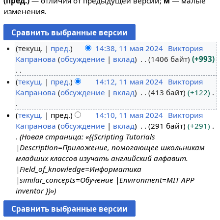
(пред.)
— отличия от предыдущей версии;
м
— малые
изменения.
текущ.
пред.
14:38, 11 мая 2024
Виктория
Капранова
обсуждение
вклад
1406 байт
+993
1
1
Н
текущ.
пред.
14:12, 11 мая 2024
Виктория
м
е
Капранова
обсуждение
вклад
413 байт
+122
а
т
я
о
Н
текущ.
пред.
14:10, 11 мая 2024
Виктория
2
п
е
Капранова
обсуждение
вклад
291 байт
+291
0
и
т
Новая страница: «{{Scripting Tutorials
2
с
о
|Description=Приложение, помогающее школьникам
4
а
п
младших классов изучать английский алфавит.
н
и
|Field_of_knowledge=Информатика
и
с
|similar_concepts=Обучение |Environment=MIT APP
я
а
inventor }}»
п
н
р
и