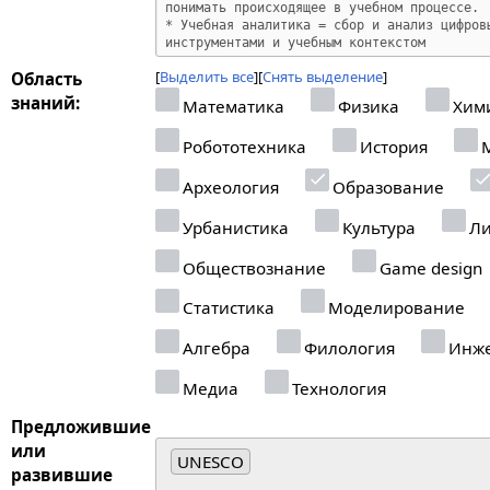
Выделить все
Снять выделение
Область
знаний:
Математика
Физика
Хим
Робототехника
История
М
Археология
Образование
Урбанистика
Культура
Ли
Обществознание
Game design
Статистика
Моделирование
Алгебра
Филология
Инже
Медиа
Технология
Предложившие
или
UNESCO
развившие