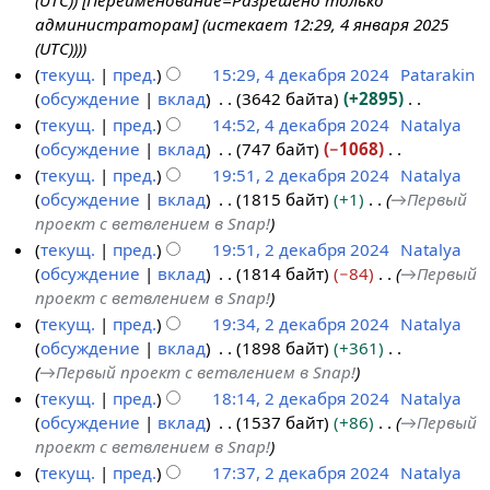
(UTC)) [Переименование=Разрешено только
2
р
а
я
н
администраторам] (истекает 12:29, 4 января 2025
5
я
б
п
и
(UTC)))
2
р
р
я
текущ.
пред.
15:29, 4 декабря 2024
Patarakin
0
я
а
п
обсуждение
вклад
3642 байта
+2895
2
2
в
р
Н
текущ.
пред.
14:52, 4 декабря 2024
Natalya
4
0
к
а
е
обсуждение
вклад
747 байт
−1068
2
и
в
т
Н
текущ.
пред.
19:51, 2 декабря 2024
Natalya
4
к
о
е
обсуждение
вклад
1815 байт
+1
→
Первый
2
и
п
т
проект с ветвлением в Snap!
д
и
о
текущ.
пред.
19:51, 2 декабря 2024
Natalya
е
с
п
обсуждение
вклад
1814 байт
−84
→
Первый
к
а
и
проект с ветвлением в Snap!
а
н
с
текущ.
пред.
19:34, 2 декабря 2024
Natalya
б
и
а
обсуждение
вклад
1898 байт
+361
р
я
н
→
Первый проект с ветвлением в Snap!
я
п
и
текущ.
пред.
18:14, 2 декабря 2024
Natalya
2
р
я
обсуждение
вклад
1537 байт
+86
→
Первый
0
а
п
проект с ветвлением в Snap!
2
в
р
текущ.
пред.
17:37, 2 декабря 2024
Natalya
4
к
а