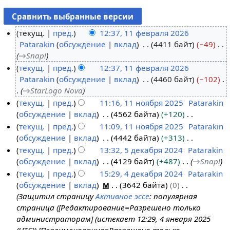
текущ.
пред.
12:37, 11 февраля 2026
Patarakin
обсуждение
вклад
4411 байт
−49
1
→
Snap!
1
текущ.
пред.
12:37, 11 февраля 2026
ф
Patarakin
обсуждение
вклад
4460 байт
−102
е
→
StarLogo Nova
в
текущ.
пред.
11:16, 11 ноября 2025
Patarakin
р
обсуждение
вклад
4562 байта
+120
1
а
Н
текущ.
пред.
11:09, 11 ноября 2025
Patarakin
1
л
е
обсуждение
вклад
4442 байта
+313
н
я
т
Н
текущ.
пред.
13:32, 5 декабря 2024
Patarakin
о
2
о
е
обсуждение
вклад
4129 байт
+487
→
Snap!
я
5
0
п
т
текущ.
пред.
15:29, 4 декабря 2024
Patarakin
б
д
2
и
о
обсуждение
вклад
м
3642 байта
0
р
е
4
6
с
п
Защитил страницу
Активное эссе
: популярная
я
к
д
а
и
страница ([Редактирование=Разрешено только
2
а
е
н
с
администраторам] (истекает 12:29, 4 января 2025
0
б
к
и
а