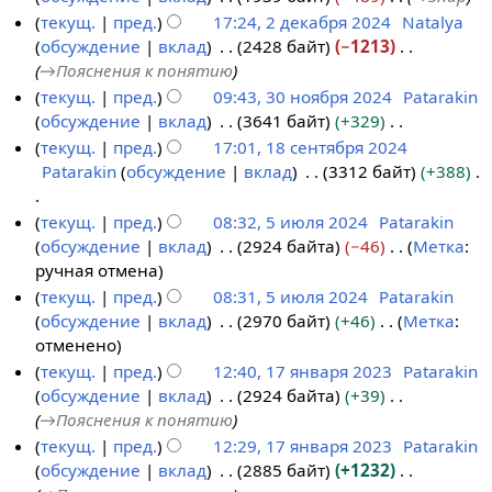
п
текущ.
пред.
17:24, 2 декабря 2024
Natalya
и
обсуждение
вклад
2428 байт
−1213
с
→
Пояснения к понятию
а
текущ.
пред.
09:43, 30 ноября 2024
Patarakin
н
обсуждение
вклад
3641 байт
+329
3
и
Н
текущ.
пред.
17:01, 18 сентября 2024
0
я
е
Patarakin
обсуждение
вклад
3312 байт
+388
н
1
п
т
о
8
р
о
Н
текущ.
пред.
08:32, 5 июля 2024
Patarakin
я
с
а
п
е
обсуждение
вклад
2924 байта
−46
Метка
:
5
б
е
в
и
т
Н
ручная отмена
и
р
н
к
с
о
е
текущ.
пред.
08:31, 5 июля 2024
Patarakin
ю
я
т
и
а
п
т
обсуждение
вклад
2970 байт
+46
Метка
:
л
2
я
н
и
о
Н
отменено
я
0
б
и
с
п
е
текущ.
пред.
12:40, 17 января 2023
Patarakin
2
2
р
я
а
и
т
обсуждение
вклад
2924 байта
+39
1
0
4
я
п
н
с
о
→
Пояснения к понятию
7
2
2
р
и
а
п
текущ.
пред.
12:29, 17 января 2023
Patarakin
я
4
0
а
я
н
и
обсуждение
вклад
2885 байт
+1232
н
2
в
п
и
с