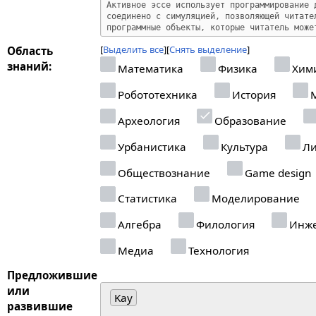
Выделить все
Снять выделение
Область
знаний:
Математика
Физика
Хим
Робототехника
История
М
Археология
Образование
Урбанистика
Культура
Ли
Обществознание
Game design
Статистика
Моделирование
Алгебра
Филология
Инже
Медиа
Технология
Предложившие
или
Kay
развившие