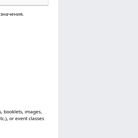
 значения.
s, booklets, images,
tc.), or event classes