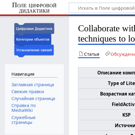
Поле цифровой
дидактики
Collaborate wit
techniques to lo
Статья
Обсужден
Описание ком
Навигация
Type of Lit
Заглавная страница
Свежие правки
Возрастная ка
Случайная страница
FieldActiv
Справка по
MediaWiki
KSP
Служебные
страницы
Источн