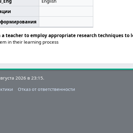
u_Eng
English
ации
я формирования
h a teacher to employ appropriate research techniques to l
hem in their learning process
густа 2026 в 23:15.
актики
Отказ от ответственности