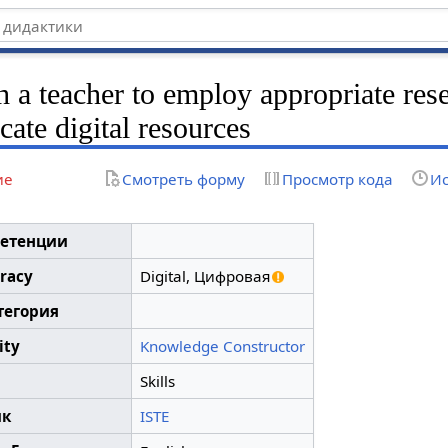
h a teacher to employ appropriate res
cate digital resources
ие
Смотреть форму
Просмотр кода
Ис
петенции
eracy
Digital, Цифровая
тегория
ity
Knowledge Constructor
Skills
ик
ISTE