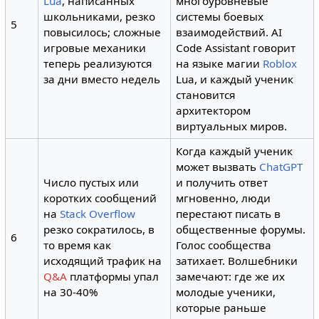
Lua
, написанных
многоуровневые
школьниками, резко
системы боевых
5
повысилось; сложные
взаимодействий. AI
игровые механики
Code Assistant говорит
теперь реализуются
на языке магии
Roblox
за дни вместо недель
Lua, и каждый ученик
становится
архитектором
виртуальных миров.
Когда каждый ученик
может вызвать
ChatGPT
Число пустых или
и получить ответ
коротких сообщений
мгновенно, люди
на
Stack Overflow
перестают писать в
резко сократилось, в
общественные форумы.
6
то время как
Голос сообщества
исходящий трафик на
затихает. Волшебники
Q&A
платформы упал
замечают: где же их
на 30-40%
молодые ученики,
которые раньше