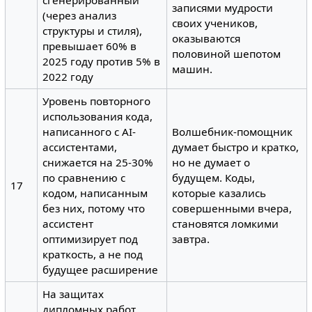
записями мудрости
(через анализ
своих учеников,
структуры и стиля),
оказываются
превышает 60% в
половиной шепотом
2025 году против 5% в
машин.
2022 году
Уровень повторного
использования кода,
написанного с AI-
Волшебник-помощник
ассистентами,
думает быстро и кратко,
снижается на 25-30%
но не думает о
по сравнению с
будущем. Коды,
17
кодом, написанным
которые казались
без них, потому что
совершенными вчера,
ассистент
становятся ломкими
оптимизирует под
завтра.
краткость, а не под
будущее расширение
На защитах
дипломных работ