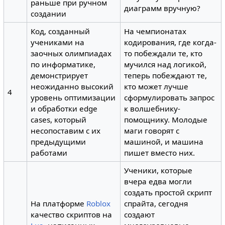
раньше при ручном
диаграмм вручную?
создании
Код, созданный
На чемпионатах
учениками на
кодирования, где когда-
заочных олимпиадах
то побеждали те, кто
по информатике,
мучился над логикой,
демонстрирует
теперь побеждают те,
неожиданно высокий
кто может лучше
4
уровень оптимизации
сформулировать запрос
и обработки edge
к волшебнику-
cases, который
помощнику. Молодые
несопоставим с их
маги говорят с
предыдущими
машиной, и машина
работами
пишет вместо них.
Ученики, которые
вчера едва могли
создать простой скрипт
На платформе
Roblox
спрайта, сегодня
качество скриптов на
создают