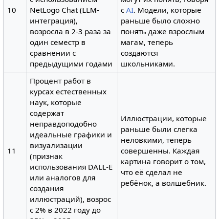
10
NetLogo Chat (LLM-
с
AI
. Модели, которые
интеграция),
раньше было сложно
возросла в 2-3 раза за
понять даже взрослым
один семестр в
магам, теперь
сравнении с
создаются
предыдущими годами
школьниками.
Процент работ в
курсах естественных
наук, которые
содержат
Иллюстрации, которые
неправдоподобно
раньше были слегка
идеальные графики и
неловкими, теперь
визуализации
11
совершенны. Каждая
(признак
картина говорит о том,
использования DALL-E
что её сделал не
или аналогов для
ребёнок, а волшебник.
создания
иллюстраций), возрос
с 2% в 2022 году до