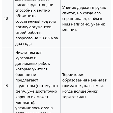
число студентов, не
Ученик держит в руках
способных внятно
свиток, но когда его
объяснить
18
спрашивают, о чём в
собственный код или
нём написано, ученик
логику аргументов
молчит.
своей работы,
возросло на 50-65% за
два года
Число тем для
курсовых и
дипломных работ,
которые учителя
больше не
Территория
предлагают
образования начинает
19
студентам (потому что
сжиматься, как земля,
GenAI уже достаточно
когда волшебники
хорошо их может
теряют силы.
написать),
увеличилось с 5% в