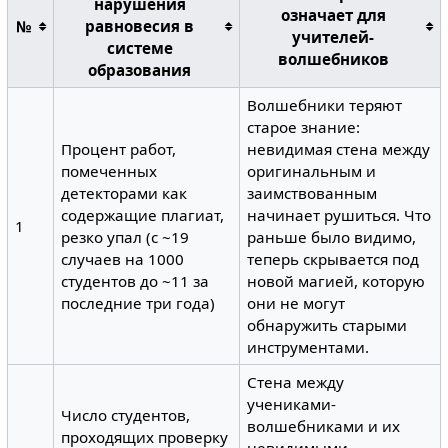
нарушения
означает для
№
равновесия в
учителей-
системе
волшебников
образования
Волшебники теряют
старое знание:
Процент работ,
невидимая стена между
помеченных
оригинальным и
детекторами как
заимствованным
содержащие плагиат,
начинает рушиться. Что
1
резко упал (с ~19
раньше было видимо,
случаев на 1000
теперь скрывается под
студентов до ~11 за
новой магией, которую
последние три года)
они не могут
обнаружить старыми
инструментами.
Стена между
учениками-
Число студентов,
волшебниками и их
проходящих проверку
невидимыми