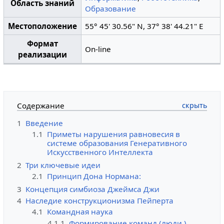
Область знаний
Образование
Местоположение
55° 45' 30.56" N, 37° 38' 44.21" E
Формат
On-line
реализации
Содержание
1
Введение
1.1
Приметы нарушения равновесия в
системе образования Генеративного
Искусственного Интеллекта
2
Три ключевые идеи
2.1
Принцип Дона Нормана:
3
Концепция симбиоза Джеймса Джи
4
Наследие конструкционизма Пейперта
4.1
Командная наука
4.1.1
Формирование команд (люди )