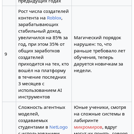
предыдущих годах
Рост числа создателей
контента на
Roblox
,
зарабатывающих
стабильный доход,
увеличился на 85% за
Магический порядок
год, при этом 35% от
нарушен: то, что
общих заработков
раньше требовало лет
9
создателей
обучения, теперь
приходится на тех, кто
даруется новичкам за
вошёл на платформу
недели.
в течение последних
3 месяцев с
использованием AI
инструментов
Сложность агентных
Юные ученики, смотря
моделей,
на сложные системы в
создаваемых
лабиринте
студентами в
NetLogo
микромиров
, вдруг
с использованием
могут их понять, говоря