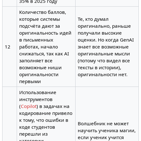
35% в 2025 году
Количество баллов,
которые системы
Те, кто думал
подсчёта дают за
оригинально, раньше
оригинальность идей
получали высокие
в письменных
оценки. Но когда GenAI
12
работах, начало
знает все возможные
снижаться, так как AI
оригинальные мысли
заполняет все
(потому что видел все
возможные ниши
тексты в истории),
оригинальности
оригинальности нет.
первыми
Использование
инструментов
(
Copilot
) в задачах на
кодирование привело
к тому, что ошибки в
Волшебник не может
коде студентов
научить ученика магии,
перешли из
если ученик учится
категории