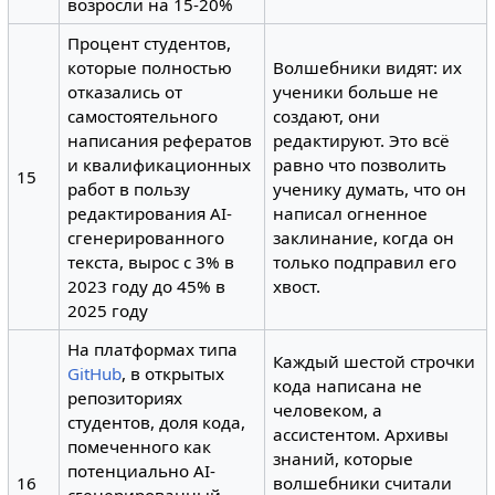
возросли на 15-20%
Процент студентов,
которые полностью
Волшебники видят: их
отказались от
ученики больше не
самостоятельного
создают, они
написания рефератов
редактируют. Это всё
и квалификационных
равно что позволить
15
работ в пользу
ученику думать, что он
редактирования AI-
написал огненное
сгенерированного
заклинание, когда он
текста, вырос с 3% в
только подправил его
2023 году до 45% в
хвост.
2025 году
На платформах типа
Каждый шестой строчки
GitHub
, в открытых
кода написана не
репозиториях
человеком, а
студентов, доля кода,
ассистентом. Архивы
помеченного как
знаний, которые
потенциально AI-
16
волшебники считали
сгенерированный