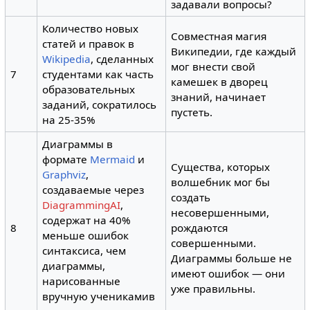
задавали вопросы?
Количество новых
Совместная магия
статей и правок в
Википедии, где каждый
Wikipedia
, сделанных
мог внести свой
7
студентами как часть
камешек в дворец
образовательных
знаний, начинает
заданий, сократилось
пустеть.
на 25-35%
Диаграммы в
формате
Mermaid
и
Существа, которых
Graphviz
,
волшебник мог бы
создаваемые через
создать
DiagrammingAI
,
несовершенными,
содержат на 40%
8
рождаются
меньше ошибок
совершенными.
синтаксиса, чем
Диаграммы больше не
диаграммы,
имеют ошибок — они
нарисованные
уже правильны.
вручную ученикамив