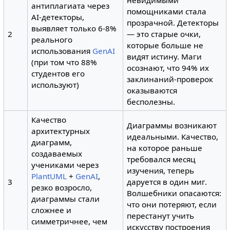
антиплагиата через
помощниками стала
AI-детекторы,
прозрачной. Детекторы
выявляет только 6-8%
2
— это старые очки,
реального
которые больше не
использования
GenAI
видят истину. Маги
(при том что 88%
осознают, что 94% их
студентов его
заклинаний-проверок
используют)
оказываются
бесполезны.
Качество
Диаграммы возникают
архитектурных
идеальными. Качество,
диаграмм,
на которое раньше
создаваемых
требовался месяц
учениками через
изучения, теперь
PlantUML
+
GenAI
,
3
даруется в один миг.
резко возросло,
Волшебники опасаются:
диаграммы стали
что они потеряют, если
сложнее и
перестанут учить
симметричнее, чем
искусству построения