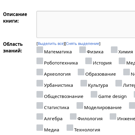
Описание
книги:
Выделить все
Снять выделение
Область
знаний:
Математика
Физика
Химия
Робототехника
История
Мед
Археология
Образование
Ne
Урбанистика
Культура
Лите
Обществознание
Game design
Статистика
Моделирование
Алгебра
Филология
Инжене
Медиа
Технология