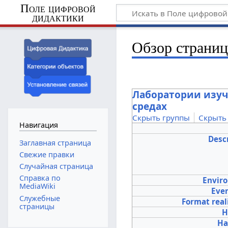
Поле цифровой
дидактики
Обзор страни
Лаборатории изуч
средах
Скрыть группы
Скрыть
Навигация
Desc
Заглавная страница
Свежие правки
Случайная страница
Справка по
Envir
MediaWiki
Eve
Служебные
Format real
страницы
H
Ha