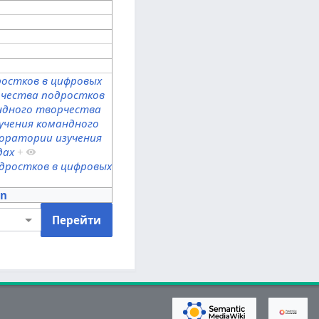
остков в цифровых
рчества подростков
ндного творчества
учения командного
оратории изучения
дах
+
дростков в цифровых
On