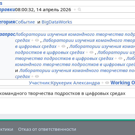
es
правки
08:00:32, 14 апрель 2026
+
s
егория
Событие
и
BigDataWorks
запрос
Лаборатории изучения командного творчества подр
средах
+
,
Лаборатории изучения командного тво
в цифровых средах
+
,
Лаборатории изучения кома
подростков в цифровых средах
+
,
Лаборатории из
творчества подростков в цифровых средах
+
,
Лаб
командного творчества подростков в цифровых сре
и
Лаборатории изучения командного творчества по
средах
+
Участник:Крукерик Александра
+
Working 
актики
Отказ от ответственности