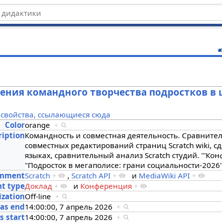
ц
ения командного творчества подростков в
 свойства, ссылающиеся сюда
Color
orange
+
ription
Командность и совместная деятельность. Cравните
совместных редактирований страниц Scratch wiki, 
языках, сравнительный анализ Scratch студий. '''Ко
"Подросток в мегаполисе: грани социальности-2026"
onment
Scratch
+
,
Scratch API
+
и
MediaWiki API
+
nt type
Доклад
+
и
Конференция
+
ization
Off-line
+
as end
14:00:00, 7 апрель 2026
+
s start
14:00:00, 7 апрель 2026
+