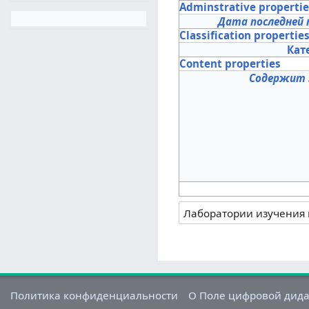
Adminstrative properti
Дата последней 
Classification propertie
Кат
Content properties
Содержит 
Политика конфиденциальности
О Поле цифровой дид