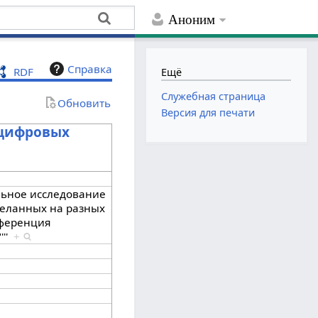
Аноним
Справка
RDF
Ещё
Служебная страница
Обновить
Версия для печати
 цифровых
льное исследование
сделанных на разных
нференция
'''
+