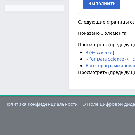
Выполнить
Следующие страницы с
Показано 3 элемента.
Просмотреть (
предыдущ
R
(
← ссылки
)
R for Data Science
(
← с
Язык программировани
Просмотреть (
предыдущ
Политика конфиденциальности
О Поле цифровой дид