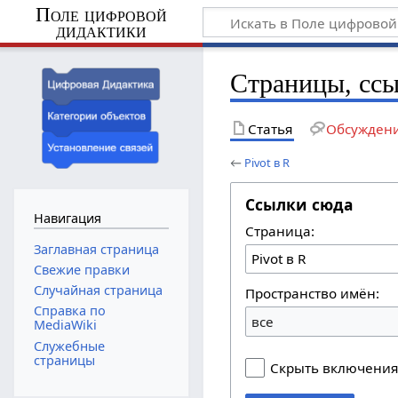
Поле цифровой
дидактики
Страницы, ссы
Статья
Обсужден
←
Pivot в R
Ссылки сюда
Навигация
Страница:
Заглавная страница
Свежие правки
Случайная страница
Пространство имён:
Справка по
все
MediaWiki
Служебные
страницы
Скрыть включени