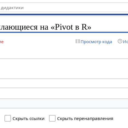
лающиеся на «Pivot в R»
ие
Просмотр кода
Ис
я
Скрыть ссылки
Скрыть перенаправления