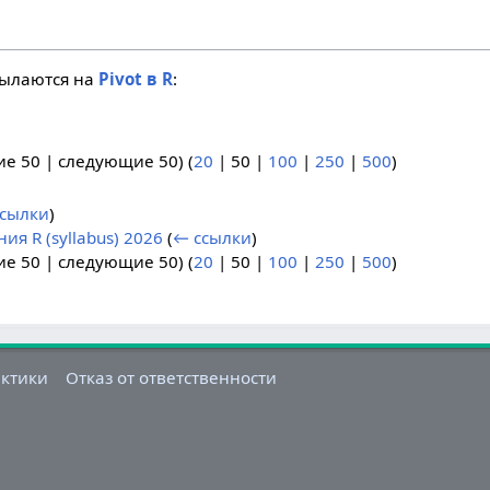
сылаются на
Pivot в R
:
ие 50
|
следующие 50
) (
20
|
50
|
100
|
250
|
500
)
сылки
)
я R (syllabus) 2026
(
← ссылки
)
ие 50
|
следующие 50
) (
20
|
50
|
100
|
250
|
500
)
актики
Отказ от ответственности