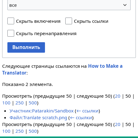
все
Скрыть включения
Скрыть ссылки
Скрыть перенаправления
Выполнить
Следующие страницы ссылаются на
How to Make a
Translator
:
Показано 2 элемента.
Просмотреть (
предыдущие 50
|
следующие 50
) (
20
|
50
|
100
|
250
|
500
)
Участник:Patarakin/Sandbox
(
← ссылки
)
Файл:Tranlate scratch.png
(
← ссылки
)
Просмотреть (
предыдущие 50
|
следующие 50
) (
20
|
50
|
100
|
250
|
500
)