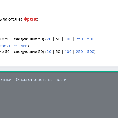
сылаются на
Френе
:
ие 50
|
следующие 50
) (
20
|
50
|
100
|
250
|
500
)
тво
(
← ссылки
)
ие 50
|
следующие 50
) (
20
|
50
|
100
|
250
|
500
)
актики
Отказ от ответственности