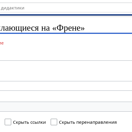
ылающиеся на «Френе»
ие
я
Скрыть ссылки
Скрыть перенаправления