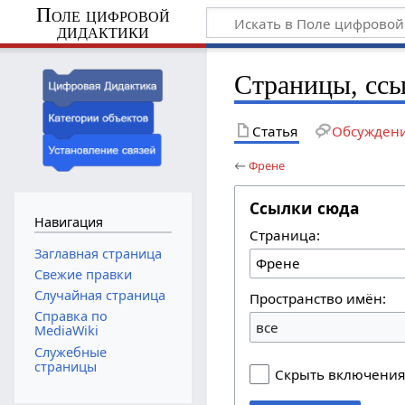
Поле цифровой
дидактики
Страницы, сс
Статья
Обсужден
←
Френе
Ссылки сюда
Навигация
Страница:
Заглавная страница
Свежие правки
Случайная страница
Пространство имён:
Справка по
все
MediaWiki
Служебные
страницы
Скрыть включени