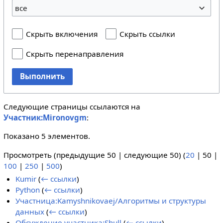
все
Скрыть включения
Скрыть ссылки
Скрыть перенаправления
Выполнить
Следующие страницы ссылаются на
Участник:Mironovgm
:
Показано 5 элементов.
Просмотреть (
предыдущие 50
|
следующие 50
) (
20
|
50
|
100
|
250
|
500
)
Kumir
(
← ссылки
)
Python
(
← ссылки
)
Участница:Kamyshnikovaej/Алгоритмы и структуры
данных
(
← ссылки
)
Обсуждение участника:Shull
(
← ссылки
)