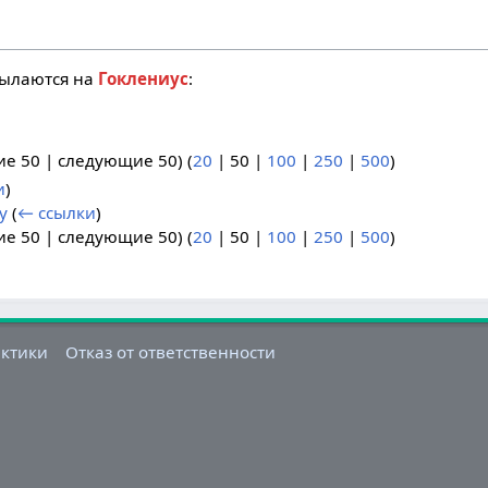
сылаются на
Гоклениус
:
ие 50
|
следующие 50
) (
20
|
50
|
100
|
250
|
500
)
и
)
y
(
← ссылки
)
ие 50
|
следующие 50
) (
20
|
50
|
100
|
250
|
500
)
актики
Отказ от ответственности