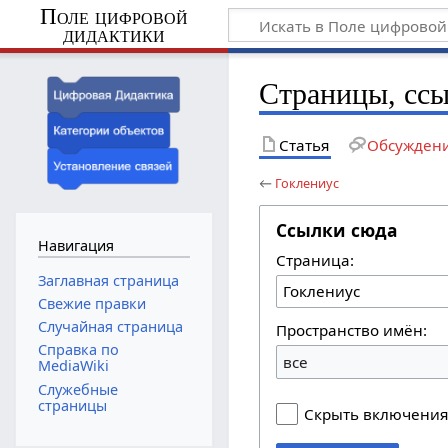
Поле цифровой
дидактики
Страницы, сс
Статья
Обсужден
←
Гоклениус
Ссылки сюда
Навигация
Страница:
Заглавная страница
Свежие правки
Случайная страница
Пространство имён:
Справка по
все
MediaWiki
Служебные
страницы
Скрыть включени