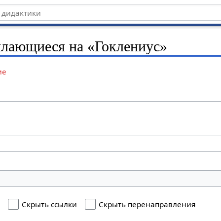
ылающиеся на «Гоклениус»
ие
я
Скрыть ссылки
Скрыть перенаправления