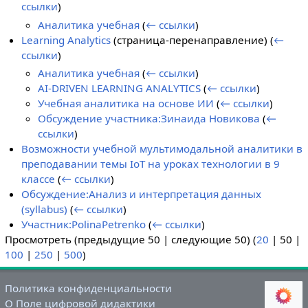
ссылки
)
Аналитика учебная
(
← ссылки
)
Learning Analytics
(страница-перенаправление)
(
←
ссылки
)
Аналитика учебная
(
← ссылки
)
AI-DRIVEN LEARNING ANALYTICS
(
← ссылки
)
Учебная аналитика на основе ИИ
(
← ссылки
)
Обсуждение участника:Зинаида Новикова
(
←
ссылки
)
Возможности учебной мультимодальной аналитики в
преподавании темы IoT на уроках технологии в 9
классе
(
← ссылки
)
Обсуждение:Анализ и интерпретация данных
(syllabus)
(
← ссылки
)
Участник:PolinaPetrenko
(
← ссылки
)
Просмотреть (
предыдущие 50
|
следующие 50
) (
20
|
50
|
100
|
250
|
500
)
Политика конфиденциальности
О Поле цифровой дидактики