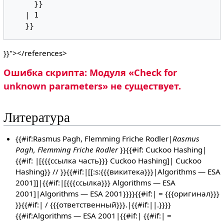
     }}

   | 1

}}"></references>
Ошибка скрипта: Модуля «Check for
unknown parameters» не существует.
Литература
{{#if:Rasmus Pagh, Flemming Friche Rodler|
Rasmus
Pagh, Flemming Friche Rodler
}}{{#if: Cuckoo Hashing|
{{#if: |[{{{ссылка часть}}} Cuckoo Hashing]| Cuckoo
Hashing}} // }}{{#if:|[[:s:{{{викитека}}}|Algorithms — ESA
2001]]|{{#if:|[{{{ссылка}}} Algorithms — ESA
2001]|Algorithms — ESA 2001}}}}{{#if:| = {{{оригинал}}}
}}{{#if:| / {{{ответственный}}}.|{{#if:||.}}}}
{{#if:Algorithms — ESA 2001|{{#if:| {{#if:| =