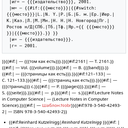
 |иг= — {{{издательство}}}, 2001.

 |м= — {{#if:{{{место}}}|{{#switch:
{{{место}}}|L.|N. Y.|P.|Б.|Б. м.|Ер.|Иер.|
К.|Каз.|Л.|М.|Мн.|Н. Н.|Н. Новгород|Пг.|
Ростов н/Д|СПб.|Тб.|Тф.|Яр.={{ {{{место}}} 
}}|{{{место}}}.}} }}

 |и= — {{{издательство}}}.

}}{{#if:| — {{{том как есть}}}.}}{{#if:2161| — Т. 2161.}}
{{#if:| — Vol. {{{volume}}}.}}{{#if:| — B. {{{band}}}.}}
{{#if:| — {{{страницы как есть}}}.}}{{#if:121–133| —
С. 121–133.}}{{#if:| — {{{страниц как есть}}}.}}{{#if:| —
{{{страниц}}} с.}}{{#if:| — P. {{{pages}}}.}}{{#if:| —
S. {{{seite}}}.}}{{#if:| — p.}}{{#if:| — s.}}{{#if:Lecture Notes
in Computer Science| — (Lecture Notes in Computer
Science).}}{{#if:| —
Шаблон:Nobr
}}{{#if:978-3-540-42493-
2| — ISBN 978-3-540-42493-2}}
{{#if:Reinhard Kutzelnigg|
Reinhard Kutzelnigg
}}{{#if: |