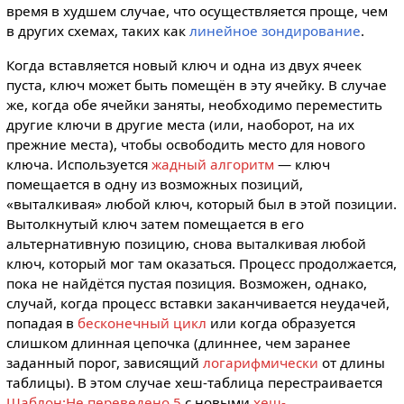
время в худшем случае, что осуществляется проще, чем
в других схемах, таких как
линейное зондирование
.
Когда вставляется новый ключ и одна из двух ячеек
пуста, ключ может быть помещён в эту ячейку. В случае
же, когда обе ячейки заняты, необходимо переместить
другие ключи в другие места (или, наоборот, на их
прежние места), чтобы освободить место для нового
ключа. Используется
жадный алгоритм
— ключ
помещается в одну из возможных позиций,
«выталкивая» любой ключ, который был в этой позиции.
Вытолкнутый ключ затем помещается в его
альтернативную позицию, снова выталкивая любой
ключ, который мог там оказаться. Процесс продолжается,
пока не найдётся пустая позиция. Возможен, однако,
случай, когда процесс вставки заканчивается неудачей,
попадая в
бесконечный цикл
или когда образуется
слишком длинная цепочка (длиннее, чем заранее
заданный порог, зависящий
логарифмически
от длины
таблицы). В этом случае хеш-таблица перестраивается
Шаблон:Не переведено 5
с новыми
хеш-