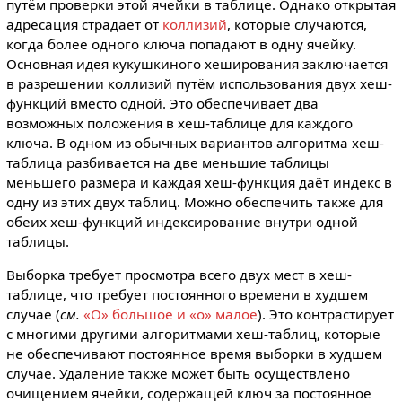
путём проверки этой ячейки в таблице. Однако открытая
адресация страдает от
коллизий
, которые случаются,
когда более одного ключа попадают в одну ячейку.
Основная идея кукушкиного хеширования заключается
в разрешении коллизий путём использования двух хеш-
функций вместо одной. Это обеспечивает два
возможных положения в хеш-таблице для каждого
ключа. В одном из обычных вариантов алгоритма хеш-
таблица разбивается на две меньшие таблицы
меньшего размера и каждая хеш-функция даёт индекс в
одну из этих двух таблиц. Можно обеспечить также для
обеих хеш-функций индексирование внутри одной
таблицы.
Выборка требует просмотра всего двух мест в хеш-
таблице, что требует постоянного времени в худшем
случае (
см.
«O» большое и «o» малое
). Это контрастирует
с многими другими алгоритмами хеш-таблиц, которые
не обеспечивают постоянное время выборки в худшем
случае. Удаление также может быть осуществлено
очищением ячейки, содержащей ключ за постоянное