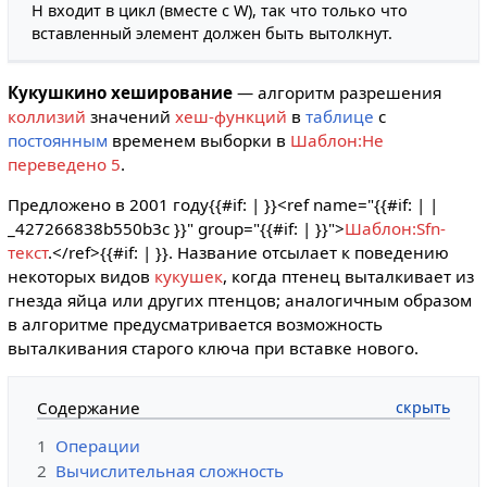
H входит в цикл (вместе с W), так что только что
вставленный элемент должен быть вытолкнут.
Кукушкино хеширование
— алгоритм разрешения
коллизий
значений
хеш-функций
в
таблице
с
постоянным
временем выборки в
Шаблон:Не
переведено 5
.
Предложено в 2001 году{{#if: |
}}<ref name="{{#if: | |
_427266838b550b3c }}" group="{{#if: | }}">
Шаблон:Sfn-
текст
.</ref>{{#if: |
}}. Название отсылает к поведению
некоторых видов
кукушек
, когда птенец выталкивает из
гнезда яйца или других птенцов; аналогичным образом
в алгоритме предусматривается возможность
выталкивания старого ключа при вставке нового.
Содержание
1
Операции
2
Вычислительная сложность