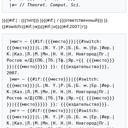
 |и= // 
Theoret. Comput. Sci.
}}{{#if:| : {{{тип}}} }}{{#if:| / {{{ответственный}}} }}.
{{#switch:{{#if:|м}}{{#if:|и}}{{#if:2007|г}}
 |миг= — {{#if:{{{место}}}|{{#switch:
{{{место}}}|L.|N. Y.|P.|Б.|Б. м.|Ер.|Иер.|
К.|Каз.|Л.|М.|Мн.|Н. Н.|Н. Новгород|Пг.|
Ростов н/Д|СПб.|Тб.|Тф.|Яр.={{ {{{место}}} 
}}|{{{место}}}}} }}: {{{издательство}}}, 
2007.

 |ми= — {{#if:{{{место}}}|{{#switch:
{{{место}}}|L.|N. Y.|P.|Б.|Б. м.|Ер.|Иер.|
К.|Каз.|Л.|М.|Мн.|Н. Н.|Н. Новгород|Пг.|
Ростов н/Д|СПб.|Тб.|Тф.|Яр.={{ {{{место}}} 
}}|{{{место}}}}} }}: {{{издательство}}}.

 |мг= — {{#if:{{{место}}}|{{#switch:
{{{место}}}|L.|N. Y.|P.|Б.|Б. м.|Ер.|Иер.|
К.|Каз.|Л.|М.|Мн.|Н. Н.|Н. Новгород|Пг.|