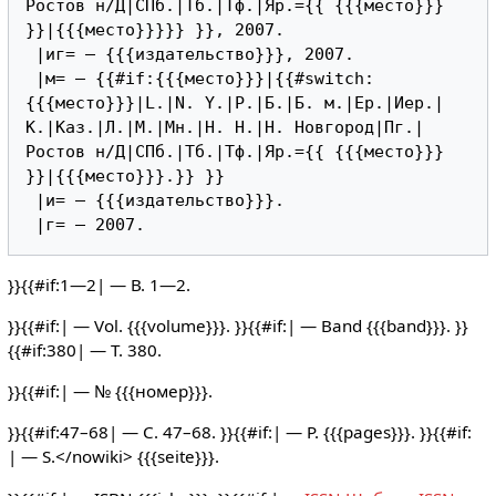
Ростов н/Д|СПб.|Тб.|Тф.|Яр.={{ {{{место}}} 
}}|{{{место}}}}} }}, 2007.

 |иг= — {{{издательство}}}, 2007.

 |м= — {{#if:{{{место}}}|{{#switch:
{{{место}}}|L.|N. Y.|P.|Б.|Б. м.|Ер.|Иер.|
К.|Каз.|Л.|М.|Мн.|Н. Н.|Н. Новгород|Пг.|
Ростов н/Д|СПб.|Тб.|Тф.|Яр.={{ {{{место}}} 
}}|{{{место}}}.}} }}

 |и= — {{{издательство}}}.

}}{{#if:1—2| — В. 1—2.
}}{{#if:| — Vol. {{{volume}}}. }}{{#if:| — Band {{{band}}}. }}
{{#if:380| — Т. 380.
}}{{#if:| — № {{{номер}}}.
}}{{#if:47–68| — С. 47–68. }}{{#if:| — P. {{{pages}}}. }}{{#if:
| — S.</nowiki> {{{seite}}}.