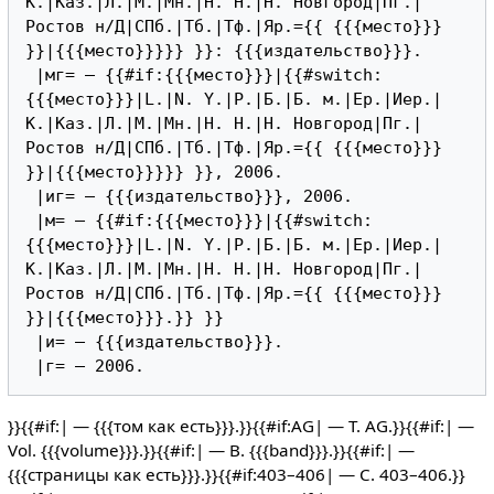
К.|Каз.|Л.|М.|Мн.|Н. Н.|Н. Новгород|Пг.|
Ростов н/Д|СПб.|Тб.|Тф.|Яр.={{ {{{место}}} 
}}|{{{место}}}}} }}: {{{издательство}}}.

 |мг= — {{#if:{{{место}}}|{{#switch:
{{{место}}}|L.|N. Y.|P.|Б.|Б. м.|Ер.|Иер.|
К.|Каз.|Л.|М.|Мн.|Н. Н.|Н. Новгород|Пг.|
Ростов н/Д|СПб.|Тб.|Тф.|Яр.={{ {{{место}}} 
}}|{{{место}}}}} }}, 2006.

 |иг= — {{{издательство}}}, 2006.

 |м= — {{#if:{{{место}}}|{{#switch:
{{{место}}}|L.|N. Y.|P.|Б.|Б. м.|Ер.|Иер.|
К.|Каз.|Л.|М.|Мн.|Н. Н.|Н. Новгород|Пг.|
Ростов н/Д|СПб.|Тб.|Тф.|Яр.={{ {{{место}}} 
}}|{{{место}}}.}} }}

 |и= — {{{издательство}}}.

}}{{#if:| — {{{том как есть}}}.}}{{#if:AG| — Т. AG.}}{{#if:| —
Vol. {{{volume}}}.}}{{#if:| — B. {{{band}}}.}}{{#if:| —
{{{страницы как есть}}}.}}{{#if:403–406| — С. 403–406.}}