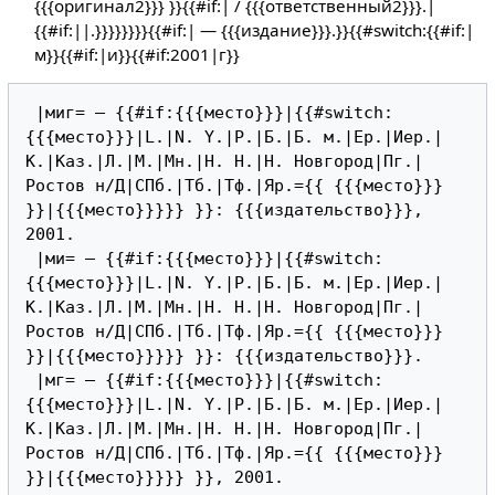
{{{оригинал2}}} }}{{#if:| / {{{ответственный2}}}.|
{{#if:||.}}}}}}}}{{#if:| — {{{издание}}}.}}{{#switch:{{#if:|
м}}{{#if:|и}}{{#if:2001|г}}
 |миг= — {{#if:{{{место}}}|{{#switch:
{{{место}}}|L.|N. Y.|P.|Б.|Б. м.|Ер.|Иер.|
К.|Каз.|Л.|М.|Мн.|Н. Н.|Н. Новгород|Пг.|
Ростов н/Д|СПб.|Тб.|Тф.|Яр.={{ {{{место}}} 
}}|{{{место}}}}} }}: {{{издательство}}}, 
2001.

 |ми= — {{#if:{{{место}}}|{{#switch:
{{{место}}}|L.|N. Y.|P.|Б.|Б. м.|Ер.|Иер.|
К.|Каз.|Л.|М.|Мн.|Н. Н.|Н. Новгород|Пг.|
Ростов н/Д|СПб.|Тб.|Тф.|Яр.={{ {{{место}}} 
}}|{{{место}}}}} }}: {{{издательство}}}.

 |мг= — {{#if:{{{место}}}|{{#switch:
{{{место}}}|L.|N. Y.|P.|Б.|Б. м.|Ер.|Иер.|
К.|Каз.|Л.|М.|Мн.|Н. Н.|Н. Новгород|Пг.|
Ростов н/Д|СПб.|Тб.|Тф.|Яр.={{ {{{место}}} 
}}|{{{место}}}}} }}, 2001.
