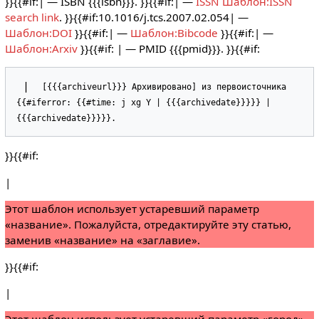
}}{{#if:| — ISBN {{{isbn}}}. }}{{#if:| —
ISSN
Шаблон:ISSN
search link
. }}{{#if:10.1016/j.tcs.2007.02.054| —
Шаблон:DOI
}}{{#if:| —
Шаблон:Bibcode
}}{{#if:| —
Шаблон:Arxiv
}}{{#if: | — PMID {{{pmid}}}. }}{{#if:
 |  
[{{{archiveurl}}} Архивировано] из первоисточника 
{{#iferror: {{#time: j xg Y | {{{archivedate}}}}} | 
{{{archivedate}}}}}.
}}{{#if:
|
Этот шаблон использует устаревший параметр
«название». Пожалуйста, отредактируйте эту статью,
заменив «название» на «заглавие».
}}{{#if:
|