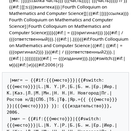
{{#if: |[{{{ссылка часть}}} {{{часть}}}]| {{{часть}}}}} // }}
{{#if:|[[:s:{{{викитека}}}|Fourth Colloquium on
Mathematics and Computer Science]]|{{#if:|[{{{ссылка}}}
Fourth Colloquium on Mathematics and Computer
Science]|Fourth Colloquium on Mathematics and
Computer Science}}}}{{#if:| = {{{оригинал}}} }}{{#if:| /
{{{ответственный}}}.|{{#if:||.}}}}{{#if:Fourth Colloquium
on Mathematics and Computer Science|{{#if:| {{#if:| =
{{{оригинал2}}} }}{{#if:| / {{{ответственный2}}}.|
{{#if:||.}}}}}}}}{{#if:| — {{{издание}}}.}}{{#switch:{{#if:|
м}}{{#if:|и}}{{#if:2006|г}}
 |миг= — {{#if:{{{место}}}|{{#switch:
{{{место}}}|L.|N. Y.|P.|Б.|Б. м.|Ер.|Иер.|
К.|Каз.|Л.|М.|Мн.|Н. Н.|Н. Новгород|Пг.|
Ростов н/Д|СПб.|Тб.|Тф.|Яр.={{ {{{место}}} 
}}|{{{место}}}}} }}: {{{издательство}}}, 
2006.

 |ми= — {{#if:{{{место}}}|{{#switch:
{{{место}}}|L.|N. Y.|P.|Б.|Б. м.|Ер.|Иер.|