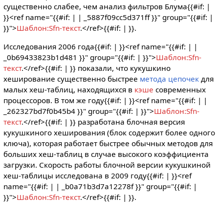
существенно слабее, чем анализ фильтров Блума{{#if: |
}}<ref name="{{#if: | | _5887f09cc5d371ff }}" group="{{#if: |
}}">
Шаблон:Sfn-текст
.</ref>{{#if: |
}}.
Исследования 2006 года{{#if: |
}}<ref name="{{#if: | |
_0b69433823b1d481 }}" group="{{#if: | }}">
Шаблон:Sfn-
текст
.</ref>{{#if: |
}} показали, что кукушкино
хеширование существенно быстрее
метода цепочек
для
малых хеш-таблиц, находящихся в
кэше
современных
процессоров. В том же году{{#if: |
}}<ref name="{{#if: | |
_262327bd7f0b45b4 }}" group="{{#if: | }}">
Шаблон:Sfn-
текст
.</ref>{{#if: |
}} разработана блочная версия
кукушкиного хеширования (блок содержит более одного
ключа), которая работает быстрее обычных методов для
больших хеш-таблиц в случае высокого коэффициента
загрузки. Скорость работы блочной версии кукушкиной
хеш-таблицы исследована в 2009 году{{#if: |
}}<ref
name="{{#if: | | _b0a71b3d7a12278f }}" group="{{#if: |
}}">
Шаблон:Sfn-текст
.</ref>{{#if: |
}}.