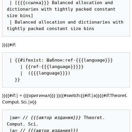
 | [{{{ссылка}}} Balanced allocation and 
dictionaries with tightly packed constant 
size bins]

 | Balanced allocation and dictionaries with 
}}{{#if:
 | {{#ifexist: Шаблон:ref-{{{language}}}

     | {{ref-{{{language}}}}}

     |  ({{{language}}})

}}{{#if:| = {{{оригинал}}} }}{{#switch:{{#if:|а}}{{#if:Theoret.
Comput. Sci.|и}}
 |аи= // 
{{{автор издания}}}
 Theoret. 
Comput. Sci.

 |а= // 
{{{автор издания}}}