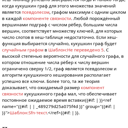
когда кукушкин граф для этого множества значений
является
псевдолесом
, графом максимум с одним циклом
в каждой
компоненте связности
. Любой порождённый
вершинами подграф с числом рёбер, большим числа
вершин, соответствует множеству ключей, для которых
число слотов в хеш-таблице недостаточно. Если хеш-
функция выбирается случайно, кукушкин граф будет
случайным графом
в
Шаблон:Не переведено 5
. С
высокой степенью вероятности для случайного графа, в
котором отношение числа рёбер к числу вершин
ограничено сверху 1/2, граф является псевдолесом и
алгоритм кукушкиного хеширования располагает
успешно все ключи. Более того, та же теория
доказывает, что ожидаемый размер
компонент
связности
кукушкиного графа мал, что обеспечивает
постоянное ожидаемое время вставки{{#if: |
}}<ref
name="{{#if: | | _489279d25a075f4d }}" group="{{#if: |
}}">
Шаблон:Sfn-текст
.</ref>{{#if: |
}}.