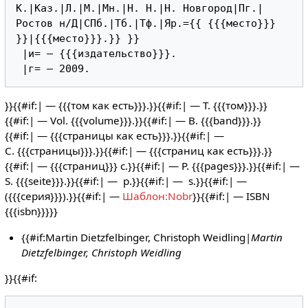
К.|Каз.|Л.|М.|Мн.|Н. Н.|Н. Новгород|Пг.|
Ростов н/Д|СПб.|Тб.|Тф.|Яр.={{ {{{место}}} 
}}|{{{место}}}.}} }}

 |и= — {{{издательство}}}.

}}{{#if:| — {{{том как есть}}}.}}{{#if:| — Т. {{{том}}}.}}
{{#if:| — Vol. {{{volume}}}.}}{{#if:| — B. {{{band}}}.}}
{{#if:| — {{{страницы как есть}}}.}}{{#if:| —
С. {{{страницы}}}.}}{{#if:| — {{{страниц как есть}}}.}}
{{#if:| — {{{страниц}}} с.}}{{#if:| — P. {{{pages}}}.}}{{#if:| —
S. {{{seite}}}.}}{{#if:| — p.}}{{#if:| — s.}}{{#if:| —
({{{серия}}}).}}{{#if:| —
Шаблон:Nobr
}}{{#if:| — ISBN
{{{isbn}}}}}
{{#if:Martin Dietzfelbinger, Christoph Weidling|
Martin
Dietzfelbinger, Christoph Weidling
}}{{#if: