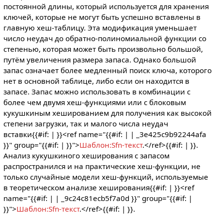
постоянной длины, который используется для хранения
ключей, которые не могут быть успешно вставлены в
главную хеш-таблицу. Эта модификация уменьшает
число неудач до обратно-полиномиальной функции со
степенью, которая может быть произвольно большой,
путём увеличения размера запаса. Однако большой
запас означает более медленный поиск ключа, которого
нет в основной таблице, либо если он находится в
запасе. Запас можно использовать в комбинации с
более чем двумя хеш-функциями или с блоковым
кукушкиным хешированием для получения как высокой
степени загрузки, так и малого числа неудач
вставки{{#if: |
}}<ref name="{{#if: | | _3e425c9b92244afa
}}" group="{{#if: | }}">
Шаблон:Sfn-текст
.</ref>{{#if: |
}}.
Анализ кукушкиного хеширования с запасом
распространился и на практические хеш-функции, не
только случайные модели хеш-функций, используемые
в теоретическом анализе хеширования{{#if: |
}}<ref
name="{{#if: | | _9c24c81ecb5f7a0d }}" group="{{#if: |
}}">
Шаблон:Sfn-текст
.</ref>{{#if: |
}}.