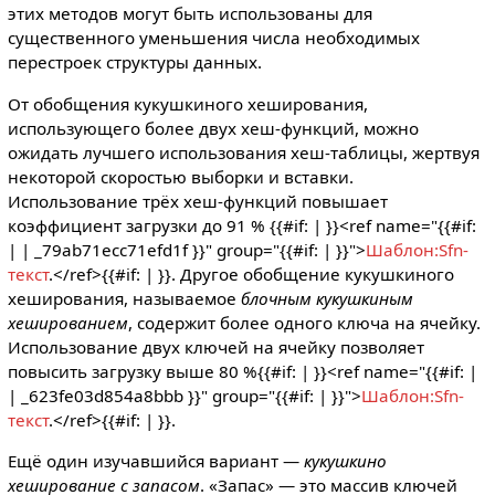
этих методов могут быть использованы для
существенного уменьшения числа необходимых
перестроек структуры данных.
От обобщения кукушкиного хеширования,
использующего более двух хеш-функций, можно
ожидать лучшего использования хеш-таблицы, жертвуя
некоторой скоростью выборки и вставки.
Использование трёх хеш-функций повышает
коэффициент загрузки до 91 % {{#if: |
}}<ref name="{{#if:
| | _79ab71ecc71efd1f }}" group="{{#if: | }}">
Шаблон:Sfn-
текст
.</ref>{{#if: |
}}. Другое обобщение кукушкиного
хеширования, называемое
блочным кукушкиным
хешированием
, содержит более одного ключа на ячейку.
Использование двух ключей на ячейку позволяет
повысить загрузку выше 80 %{{#if: |
}}<ref name="{{#if: |
| _623fe03d854a8bbb }}" group="{{#if: | }}">
Шаблон:Sfn-
текст
.</ref>{{#if: |
}}.
Ещё один изучавшийся вариант —
кукушкино
хеширование с запасом
. «Запас» — это массив ключей