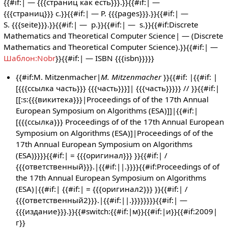
{{#if:| — {{{страниц как есть}}}.}}{{#if:| —
{{{страниц}}} с.}}{{#if:| — P. {{{pages}}}.}}{{#if:| —
S. {{{seite}}}.}}{{#if:| — p.}}{{#if:| — s.}}{{#if:Discrete
Mathematics and Theoretical Computer Science| — (Discrete
Mathematics and Theoretical Computer Science).}}{{#if:| —
Шаблон:Nobr
}}{{#if:| — ISBN {{{isbn}}}}}
{{#if:M. Mitzenmacher|
M. Mitzenmacher
}}{{#if: |{{#if: |
[{{{ссылка часть}}} {{{часть}}}]| {{{часть}}}}} // }}{{#if:|
[[:s:{{{викитека}}}|Proceedings of of the 17th Annual
European Symposium on Algorithms (ESA)]]|{{#if:|
[{{{ссылка}}} Proceedings of of the 17th Annual European
Symposium on Algorithms (ESA)]|Proceedings of of the
17th Annual European Symposium on Algorithms
(ESA)}}}}{{#if:| = {{{оригинал}}} }}{{#if:| /
{{{ответственный}}}.|{{#if:||.}}}}{{#if:Proceedings of of
the 17th Annual European Symposium on Algorithms
(ESA)|{{#if:| {{#if:| = {{{оригинал2}}} }}{{#if:| /
{{{ответственный2}}}.|{{#if:||.}}}}}}}}{{#if:| —
{{{издание}}}.}}{{#switch:{{#if:|м}}{{#if:|и}}{{#if:2009|
г}}