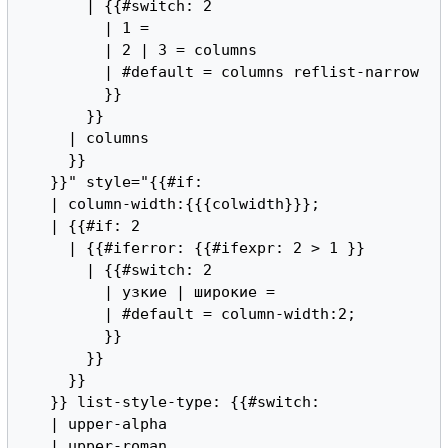
       | {{#switch: 2

         | 1 = 

         | 2 | 3 = columns

         | #default = columns reflist-narrow

         }}

       }}

     | columns

     }}

   }}" style="{{#if: 

   | column-width:{{{colwidth}}};

   | {{#if: 2

     | {{#iferror: {{#ifexpr: 2 > 1 }}

       | {{#switch: 2

         | узкие | широкие = 

         | #default = column-width:2;

         }}

       }}

     }}

   }} list-style-type: {{#switch: 

   | upper-alpha

   | upper-roman
