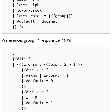
   | lower-alpha

   | lower-greek

   | lower-roman = {{{group}}}

   | #default = decimal

<references group="" responsive="{{#if:
 | 0

 | {{#if: 2

   | {{#iferror: {{#expr: 2 > 1 }}

     | {{#switch: 2

       | узкие | широкие = 1

       | #default = 0

       }}

     | {{#switch: 2

       | 1 = 0

       | #default = 1

       }}
