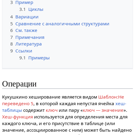
3
Пример
3.1
Циклы
4
Вариации
5
Сравнение с аналогичными структурами
6
См. также
7
Примечания
8
Литература
9
Ссылки
9.1
Примеры
Операции
Кукушкино хеширование является видом
Шаблон:Не
переведено 5
, в которой каждая непустая ячейка
хеш-
таблицы
содержит
ключ
или пару «
ключ — значение
».
Хеш-функция
используется для определения места для
каждого ключа, и его присутствие в таблице (или
значение, ассоциированное с ним) может быть найдено