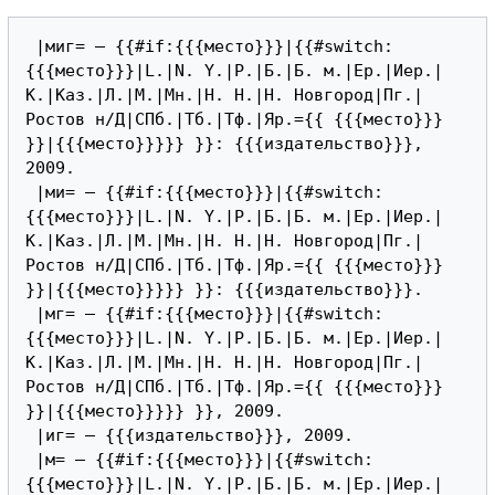
 |миг= — {{#if:{{{место}}}|{{#switch:
{{{место}}}|L.|N. Y.|P.|Б.|Б. м.|Ер.|Иер.|
К.|Каз.|Л.|М.|Мн.|Н. Н.|Н. Новгород|Пг.|
Ростов н/Д|СПб.|Тб.|Тф.|Яр.={{ {{{место}}} 
}}|{{{место}}}}} }}: {{{издательство}}}, 
2009.

 |ми= — {{#if:{{{место}}}|{{#switch:
{{{место}}}|L.|N. Y.|P.|Б.|Б. м.|Ер.|Иер.|
К.|Каз.|Л.|М.|Мн.|Н. Н.|Н. Новгород|Пг.|
Ростов н/Д|СПб.|Тб.|Тф.|Яр.={{ {{{место}}} 
}}|{{{место}}}}} }}: {{{издательство}}}.

 |мг= — {{#if:{{{место}}}|{{#switch:
{{{место}}}|L.|N. Y.|P.|Б.|Б. м.|Ер.|Иер.|
К.|Каз.|Л.|М.|Мн.|Н. Н.|Н. Новгород|Пг.|
Ростов н/Д|СПб.|Тб.|Тф.|Яр.={{ {{{место}}} 
}}|{{{место}}}}} }}, 2009.

 |иг= — {{{издательство}}}, 2009.

 |м= — {{#if:{{{место}}}|{{#switch:
{{{место}}}|L.|N. Y.|P.|Б.|Б. м.|Ер.|Иер.|