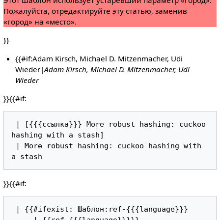
Этот шаблон использует устаревший параметр «город».
Пожалуйста, отредактируйте эту статью, заменив
«город» на «место».
}}
{{#if:Adam Kirsch, Michael D. Mitzenmacher, Udi
Wieder|
Adam Kirsch, Michael D. Mitzenmacher, Udi
Wieder
}}{{#if:
 | [{{{ссылка}}} More robust hashing: cuckoo 
hashing with a stash]

 | More robust hashing: cuckoo hashing with 
}}{{#if:
 | {{#ifexist: Шаблон:ref-{{{language}}}

     | {{ref-{{{language}}}}}
