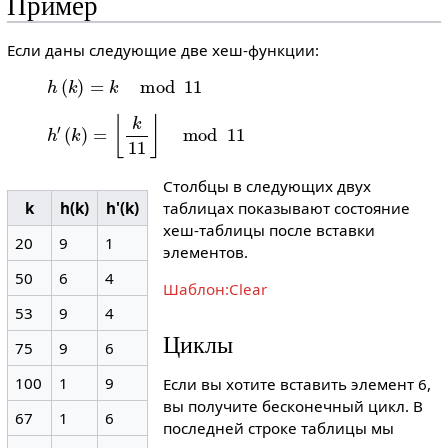
Пример
Если даны следующие две хеш-функции:
h
(
k
)
=
k
mod
11
h
′
(
k
)
=
⌊
k
11
⌋
mod
11
Столбцы в следующих двух
таблицах показывают состояние
k
h(k)
h'(k)
хеш-таблицы после вставки
20
9
1
элементов.
50
6
4
Шаблон:Clear
53
9
4
Циклы
75
9
6
100
1
9
Если вы хотите вставить элемент 6,
вы получите бесконечный цикл. В
67
1
6
последней строке таблицы мы