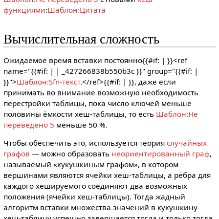
функциями
:
Шаблон:Цитата
Вычислительная сложность
Ожидаемое время вставки постоянно{{#if: |
}}<ref
name="{{#if: | | _427266838b550b3c }}" group="{{#if: |
}}">
Шаблон:Sfn-текст
.</ref>{{#if: |
}}, даже если
принимать во внимание возможную необходимость
перестройки таблицы, пока число ключей меньше
половины ёмкости хеш-таблицы, то есть
Шаблон:Не
переведено 5
меньше 50 %.
Чтобы обеспечить это, используется теория
случайных
графов
— можно образовать
неориентированный граф
,
называемый «кукушкиным графом», в котором
вершинами являются ячейки хеш-таблицы, а рёбра для
каждого хешируемого соединяют два возможных
положения (ячейки хеш-таблицы). Тогда жадный
алгоритм вставки множества значений в кукушкину
хеш-таблицу успешно завершается тогда и только тогда,